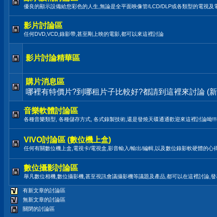
優良的顯示設備給您彩色的人生,無論是全平面映像管/LCD/DLP或各類型的電視及
影片討論區
任何DVD,VCD,錄影帶,甚至剛上映的電影,都可以來這裡討論
影片討論精華區
購片消息區
哪裡有特價片?到哪租片子比較好?都請到這裡來討論 (新
音樂軟體討論區
各種音樂類型, 各種儲存方式, 各式錄製技術,還是發燒天碟通通歡迎來這裡討論呦!!!(LP,TAPE
VIVO討論區 (數位機上盒)
任何有關數位機上盒,電視卡/電視盒,影音輸入/輸出/編輯,以及數位錄影軟硬體的心
數位攝影討論區
舉凡數位相機,數位攝影機,甚至視訊會議攝影機等議題及產品,都可以在這裡討論,
有新文章的討論區
無新文章的討論區
關閉的討論區