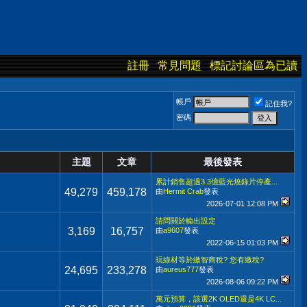
註冊
常見問題
標記討論區為已讀
帳戶
記住我?
密碼
主題
文章
最後發表
累計銷售超過3.3億藍光燒錄片停產...
49,279
459,178
由
Hermit Crab
發表
2026-07-01
12:08 PM
請問關於輸出設定
3,169
16,757
由
a9607
發表
2022-06-15
01:03 PM
玩線材等於繳智商稅? 您有繳稅?
24,695
233,278
由
aureus777
發表
2026-08-06
09:22 PM
萬元預算，該選2K OLED還是4K LC...