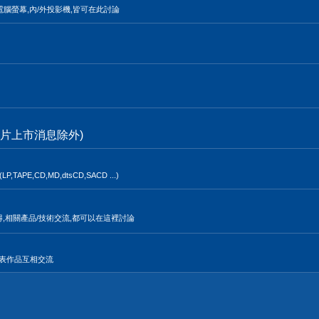
電腦螢幕,內/外投影機,皆可在此討論
片上市消息除外)
,CD,MD,dtsCD,SACD ...)
得,相關產品/技術交流,都可以在這裡討論
發表作品互相交流