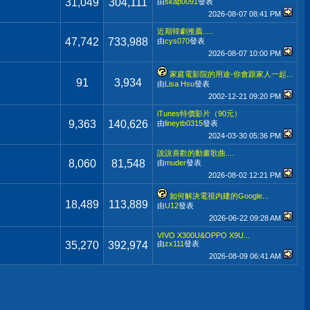
31,049
304,111
由
skap0091
發表
2026-08-07
08:41 PM
近期韓劇推薦.....
47,742
733,988
由
cys070
發表
2026-08-07
10:00 PM
家庭電影院的用途-你會跟家人一起...
91
3,934
由
Lisa Hsu
發表
2002-12-21
09:20 PM
iTunes特價影片（90元）
9,363
140,626
由
lineytb0315
發表
2024-03-30
05:36 PM
說說喜歡的動畫歌曲....
8,060
81,548
由
muder
發表
2026-08-02
12:21 PM
如何解決電視内建的Google...
18,489
113,889
由
U12
發表
2026-06-22
09:28 AM
VIVO X300U&OPPO X9U...
35,270
392,974
由
zx111
發表
2026-08-09
06:41 AM