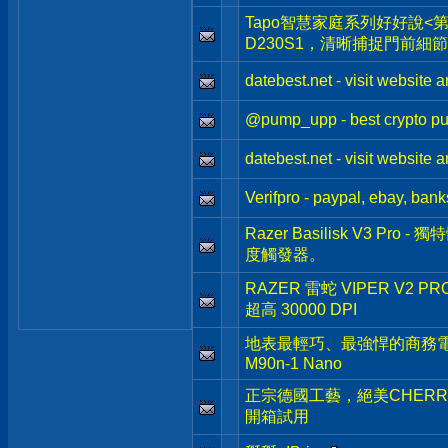
Tapo智慧家庭系列好好說<第
D230S1，清晰捕捉門前細節
datebest.net - visit website
@pump_upp - best crypto pu
datebest.net - visit website
Verifpro - paypal, ebay, bank
Razer Basilisk V3 P
度觸發器。
RAZER 雷蛇 VIPER V2 
超高 30000 DPI
地表最輕巧、最強悍的商務電腦 Le
M90n-1 Nano
正宗德國工藝，絕美CHERRY M
開箱試用