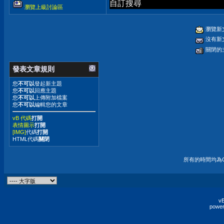
自訂搜尋
瀏覽上級討論區
瀏覽新
沒有新
關閉的
發表文章規則
您
不可以
發起新主題
您
不可以
回應主題
您
不可以
上傳附加檔案
您
不可以
編輯您的文章
vB 代碼
打開
表情圖示
打開
[IMG]
代碼
打開
HTML代碼
關閉
所有的時間均為G
vB
power