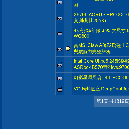
扇
X870E AORUS PRO X3
實測(對比285K)
4K有找6年保 3.95 大尺寸 
WG600
當MSI Claw A8(Z2E)碰上
與續航力完整解析
Intel Core Ultra 5 245K
ASRock B570實測(vs.9700
幻彩星環風扇 DEEPCOOL 
VC 均熱底座 DeepCool 
第1頁 共1319頁