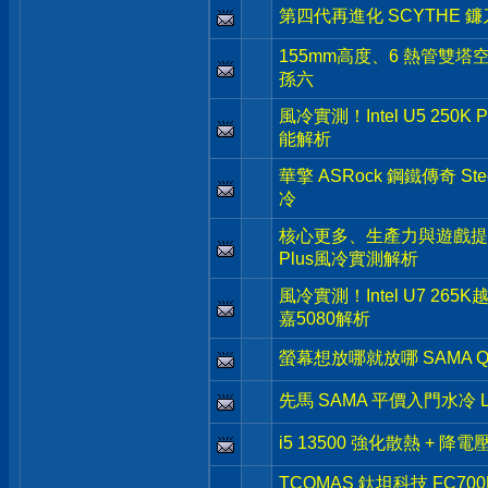
第四代再進化 SCYTHE 鐮刀 
155mm高度、6 熱管雙塔空
孫六
風冷實測！Intel U5 250K
能解析
華擎 ASRock 鋼鐵傳奇 Stee
冷
核心更多、生產力與遊戲提升- Inte
Plus風冷實測解析
風冷實測！Intel U7 265
嘉5080解析
螢幕想放哪就放哪 SAMA Q
先馬 SAMA 平價入門水冷 L
i5 13500 強化散熱 + 降
TCOMAS 鈦坦科技 FC7