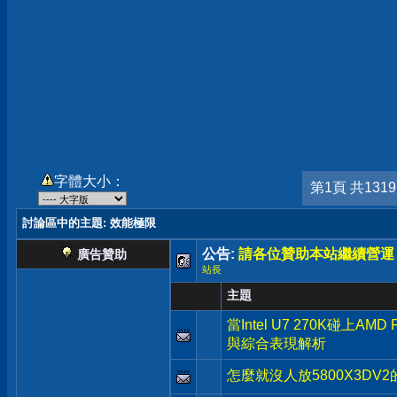
字體大小：
第1頁 共131
討論區中的主題
: 效能極限
公告:
請各位贊助本站繼續營運
廣告贊助
站長
主題
當Intel U7 270K碰上AM
與綜合表現解析
怎麼就沒人放5800X3DV