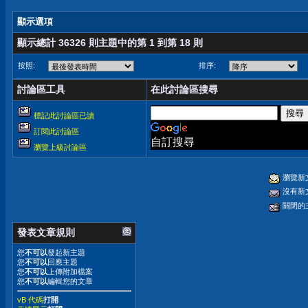
顯示選項
顯示總計 36326 則主題中的第 1 到第 18 則
按照:
排序:
討論區工具
在此討論區搜尋
標記此討論區已讀
訂閱此討論區
自訂搜尋
瀏覽上級討論區
瀏覽新
沒有新
關閉的
發表文章規則
您
不可以
發起新主題
您
不可以
回應主題
您
不可以
上傳附加檔案
您
不可以
編輯您的文章
vB 代碼
打開