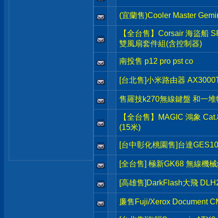
(宜蘭售)Cooler Master Ge
【全台售】Corsair 海盜船 SP
雙風扇套件組(含控制器)
南投售 p12 pro pst co
[台北售]小米路由器 AX3000T 
售羅技k270無線鍵盤 和一
【全台售】MAGIC 鴻象 Ca
(15米)
[台中彰化桃園售]台達GES1
[全台售] 極新GK68 無線機
[高雄售]DarkFlash大飛 DL
廉售Fuji/Xerox Document