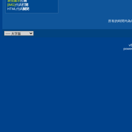
表情圖示
打開
[IMG]
代碼
打開
HTML代碼
關閉
所有的時間均為G
vB
power