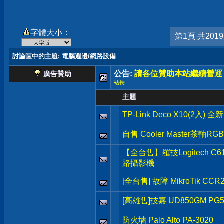
字體大小：
第1頁 共201
討論區中的主題
: 電腦週邊/網路設備
公告:
請各位贊助本站繼續營運
廣告贊助
站長
主題
TP-Link Deco X10(2入) 
自售 Cooler Master茶軸R
【全台售】羅技Logitech C615
路攝影機
[全台售] 故障 MikroTik CCR
[高雄售]技嘉 UD850GM P
防火墻 Palo Alto PA-3020