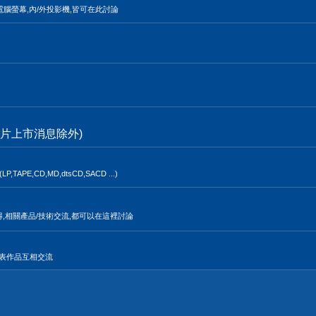
電腦螢幕,內/外投影機,皆可在此討論
片上市消息除外)
,CD,MD,dtsCD,SACD ...)
得,相關產品/技術交流,都可以在這裡討論
發表作品互相交流