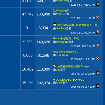
31,049
304,111
由
skap0091
發表
2026-08-07
08:41 PM
近期韓劇推薦.....
47,742
733,988
由
cys070
發表
2026-08-07
10:00 PM
家庭電影院的用途-你會跟家人一起...
91
3,934
由
Lisa Hsu
發表
2002-12-21
09:20 PM
iTunes特價影片（90元）
9,363
140,626
由
lineytb0315
發表
2024-03-30
05:36 PM
說說喜歡的動畫歌曲....
8,060
81,548
由
muder
發表
2026-08-02
12:21 PM
如何解決電視内建的Google...
18,489
113,889
由
U12
發表
2026-06-22
09:28 AM
VIVO X300U&OPPO X9U...
35,270
392,974
由
zx111
發表
2026-08-09
06:41 AM