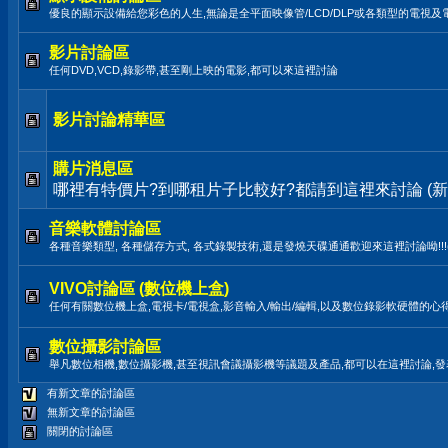
優良的顯示設備給您彩色的人生,無論是全平面映像管/LCD/DLP或各類型的電視及
影片討論區
任何DVD,VCD,錄影帶,甚至剛上映的電影,都可以來這裡討論
影片討論精華區
購片消息區
哪裡有特價片?到哪租片子比較好?都請到這裡來討論 (新
音樂軟體討論區
各種音樂類型, 各種儲存方式, 各式錄製技術,還是發燒天碟通通歡迎來這裡討論呦!!!(LP,TAPE
VIVO討論區 (數位機上盒)
任何有關數位機上盒,電視卡/電視盒,影音輸入/輸出/編輯,以及數位錄影軟硬體的心
數位攝影討論區
舉凡數位相機,數位攝影機,甚至視訊會議攝影機等議題及產品,都可以在這裡討論,
有新文章的討論區
無新文章的討論區
關閉的討論區