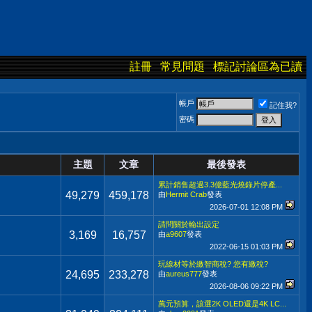
註冊
常見問題
標記討論區為已讀
帳戶
記住我?
密碼
主題
文章
最後發表
累計銷售超過3.3億藍光燒錄片停產...
49,279
459,178
由
Hermit Crab
發表
2026-07-01
12:08 PM
請問關於輸出設定
3,169
16,757
由
a9607
發表
2022-06-15
01:03 PM
玩線材等於繳智商稅? 您有繳稅?
24,695
233,278
由
aureus777
發表
2026-08-06
09:22 PM
萬元預算，該選2K OLED還是4K LC...