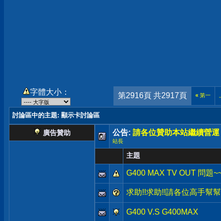
字體大小：
第2916頁 共2917頁
«
第一
討論區中的主題
: 顯示卡討論區
公告:
請各位贊助本站繼續營運
廣告贊助
站長
主題
G400 MAX TV OUT 問題~
求助!!求助!!請各位高手幫幫忙!
G400 V.S G400MAX