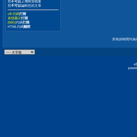
您
不可以
上傳附加檔案
您
不可以
編輯您的文章
vB 代碼
打開
表情圖示
打開
[IMG]
代碼
打開
HTML代碼
關閉
所有的時間均為G
vB
power