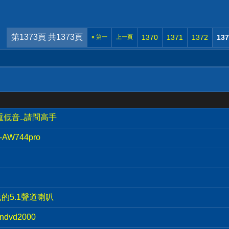
第1373頁 共1373頁
1370
1371
1372
137
«
第一
上一頁
叭一重低音..請問高手
W744pro
元的5.1聲道喇叭
ndvd2000