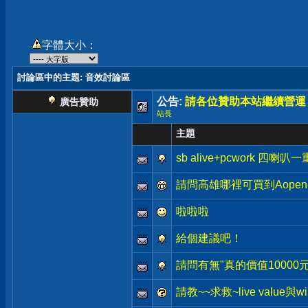
字體大小：
討論區中的主題
: 音效討論區
公告:
請各位贊助本站繼續營運
廣告贊助
站長
主題
sb alive+pcwork 四喇
請問高雄哪裡可買到Aopen-A
啦啦啦
給個建議吧！
請問有無"真的價值10000
請教~~求救~live value與wi