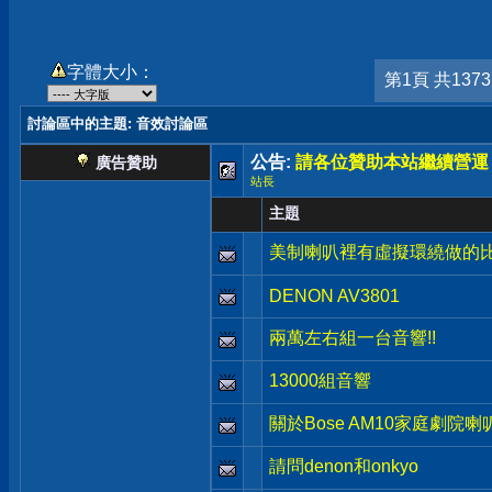
字體大小：
第1頁 共137
討論區中的主題
: 音效討論區
公告:
請各位贊助本站繼續營運
廣告贊助
站長
主題
美制喇叭裡有虛擬環繞做的比
DENON AV3801
兩萬左右組一台音響!!
13000組音響
關於Bose AM10家庭劇院喇
請問denon和onkyo