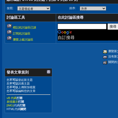
按照:
排序:
討論區工具
在此討論區搜尋
標記此討論區已讀
訂閱此討論區
自訂搜尋
瀏覽上級討論區
瀏覽新
沒有新
關閉的
發表文章規則
您
不可以
發起新主題
您
不可以
回應主題
您
不可以
上傳附加檔案
您
不可以
編輯您的文章
vB 代碼
打開
表情圖示
打開
[IMG]
代碼
打開
HTML代碼
關閉