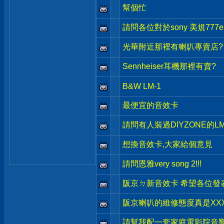
幫個忙
請問各位對於sony 美規777
光華附近那裡有喇叭專賣店?
Sennheiser耳機那裡有賣?
B&W LM-1
最便宜的音效卡
請問有人裝過DIYZONE的LM3
想換音效卡,大家給個意見
請問恩雅very song 2!!!
阪京ㄉ新音效卡 希望各位發
阪京喇叭的維修態度真是XXX-
請幫我配一套家庭電影院音