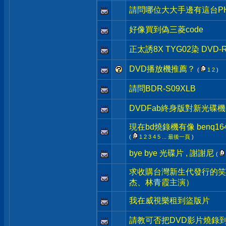
請問哪位大大手邊有這台PHILI
好像買到偽三菱code
正太誘8X TYG02染 DVD
DVD播放機推薦？
(
1
2
)
請問BDR-S09XLB
DVDFab終身版對新光碟機
現在bd燒錄機有像 benq
(
1
2
3
4
5
...
最後一頁
)
bye bye 光碟片 , 謝謝尼
(
求收購台灣新生代發行的笑
杰、林青霞主演）
我在威視樂租到盜版片
請教可否把DVD影片燒錄