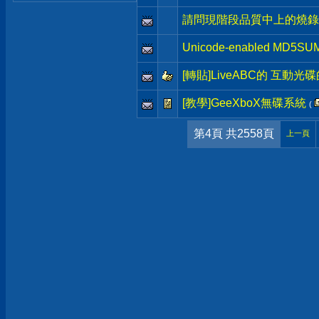
請問現階段品質中上的燒錄
Unicode-enabled MD5SU
[轉貼]LiveABC的 互動光碟的
[教學]GeeXboX無碟系統
(
第4頁 共2558頁
上一頁