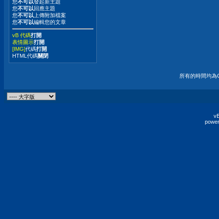
您
不可以
發起新主題
您
不可以
回應主題
您
不可以
上傳附加檔案
您
不可以
編輯您的文章
vB 代碼
打開
表情圖示
打開
[IMG]
代碼
打開
HTML代碼
關閉
所有的時間均為G
vB
power