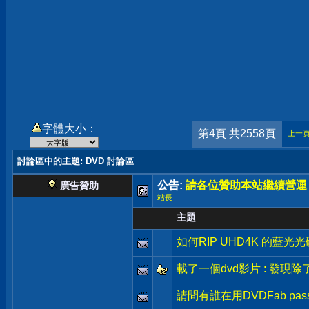
字體大小：
第4頁 共2558頁
上一
討論區中的主題
: DVD 討論區
公告:
請各位贊助本站繼續營運
廣告贊助
站長
主題
如何RIP UHD4K 的藍光
載了一個dvd影片 : 發現除了iso
請問有誰在用DVDFab pass