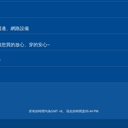
週邊、網路設備
。讓您買的放心、穿的安心~
行
所有的時間均為GMT +8。 現在的時間是
05:44 PM
.