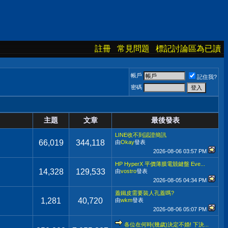
註冊
常見問題
標記討論區為已讀
帳戶
記住我?
密碼
主題
文章
最後發表
LINE收不到認證簡訊
66,019
344,118
由
Okay
發表
2026-08-06
03:57 PM
HP HyperX 平價薄膜電競鍵盤 Eve...
14,328
129,533
由
vostro
發表
2026-08-05
04:34 PM
蓋鐵皮需要裝人孔蓋嗎?
1,281
40,720
由
wkm
發表
2026-08-06
05:07 PM
各位在何時(幾歲)決定不婚! 下決...