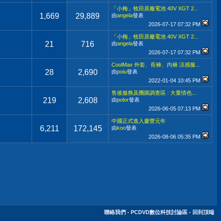
「小梅」牧田原廠電池 40V XGT 2...
1,669
29,889
由
angela
發表
2026-07-17
07:32 PM
「小梅」牧田原廠電池 40V XGT 2...
21
716
由
angela
發表
2026-07-17
07:32 PM
CoolMax 外套、長褲、內褲 涼感服...
28
2,690
由
poiu
發表
2022-01-04
10:45 PM
售後服務及團購調查區 : 大量情色...
219
2,608
由
polor
發表
2026-06-05
07:13 PM
中國正式進入慶豐元年
6,211
172,145
由
koo
發表
2026-08-06
05:35 PM
聯絡我們
-
PCDVD數位科技討論區
-
回到頂端