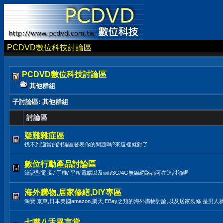
PCDVD數位科技討論區
PCDVD數位科技討論區
其他群組
子討論區
: 其他群組
討論區
疑難雜症區
找不到適當的討論區發表你的問題嗎?來這裡就對了
數位行動產品討論區
筆記型電腦 / 手機/ 平板電腦以及wifi/3G/4G無線網路都可在這討論喔
海外購物,居家修繕,DIY專區
淘寶,京東,日本美國amazon,樂天,EBay之類的海外購物討論,以及居家裝修,是男人
七嘴八舌異言堂