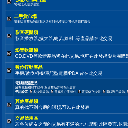
談天說地,閒話家常
二手貨市場
請要販賣商品的朋友到這裡刊登,不要到其他群組打廣告
影音硬體類
影音播放器,擴大器,喇叭,線材..等產品請在此交易
影音軟體類
CD,DVD等軟體產品皆在此交易,也可在此發起影片團購
數位行動產品
手機/數位相機/筆記型電腦/PDA 皆在此交易
電腦相關產品
所有電腦相關零組件,週邊商品皆可在此買賣
子討論區
:
多媒體設備
,
電腦核心零組件
,
電腦儲存媒體
,
電腦顯示設備
,
其他產品類
真的找不到合適的歸類,可以在此發表
交易信用區
若各位網友之間的交易有不滿的地方,請到此區發言,並講