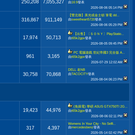
250,208
7,055,327
由
16:9
發表
2026-08-06
05:14 PM
【雙北徵】美光或金士頓 筆電 dd...
316,867
911,149
由
sweetheart5720
發表
2026-08-06
05:29 PM
【出售】〔ＳＯＮＹ〕PlayStatio...
17,974
50,713
由
t65k2gpx
發表
2026-08-05
09:45 PM
PC 電腦遊戲 世紀帝國3 完全版 A...
961
3,165
由
t65k2gpx
發表
2026-07-29
12:02 AM
DELL 老NB
30,758
70,868
由
TACOCITY
發表
2026-08-04
06:23 PM
(免插電) 華碩 ASUS GTX750TI 2G...
19,423
44,976
由
t65k2gpx
發表
2026-08-06
02:11 PM
Womens In Your City - No Selfi...
317
4,397
由
mercedesbenz
發表
2026-05-14
02:42 PM