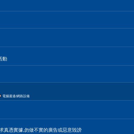
活動
電腦週邊/網路設備
求真憑實據,勿做不實的廣告或惡意毀謗