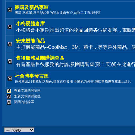
團購及新品專區
團購,跑單幫,及常態銷售的請在此處刊登,勿到二手市場刊登
小梅硬體倉庫
小梅將會不定期推出超值的物品回饋各位網友喔... 電腦
安東機能商品
主打機能商品--CoolMax、3M、萊卡…等等戶外商品
售後服務及團購調查區
有關產品售後服務的討論,及團購調查(限十天)皆在此進
社會時事發言區
任何主題,只要牽扯到顏色,請在這裡發洩 各國武力外交,他國事務也在此紙上談兵
有新文章的討論區
無新文章的討論區
關閉的討論區