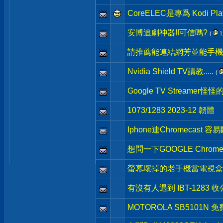
CoreELEC是專爲 Kodi Pl
安博追劇神器!!可信嗎?
(
1
請推薦能連結網芳並能手機
Nvidia Shield TV請教.....
(
Google TV Streamer怪
1073/1283 2023-12 韌體
Iphone連Chromecast 容
想問一下GOOGLE Chrom
螢幕壞掉的老手機當電視盒
有沒有人遇到 IBT-1283
MOTOROLA SB5101N