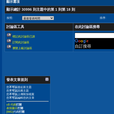
顯示選項
顯示總計 30996 則主題中的第 1 到第 18 則
按照:
排序:
討論區工具
在此討論區搜尋
標記此討論區已讀
訂閱此討論區
自訂搜尋
瀏覽上級討論區
發表文章規則
您
不可以
發起新主題
您
不可以
回應主題
您
不可以
上傳附加檔案
您
不可以
編輯您的文章
vB 代碼
打開
表情圖示
打開
[IMG]
代碼
打開