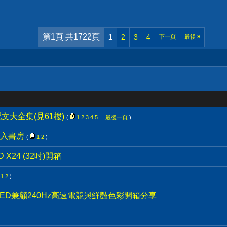
第1頁 共1722頁
1
2
3
4
下一頁
最後
»
業配文大全集(見61樓)
(
1
2
3
4
5
...
最後一頁
)
入書房
(
1
2
)
D X24 (32吋)開箱
1
2
)
-2K-OLED兼顧240Hz高速電競與鮮豔色彩開箱分享