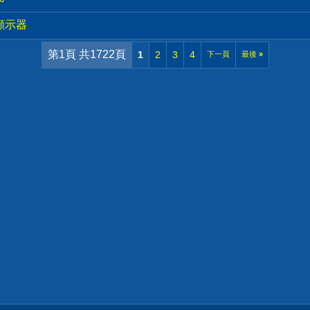
吋顯示器
第1頁 共1722頁
1
2
3
4
下一頁
最後
»