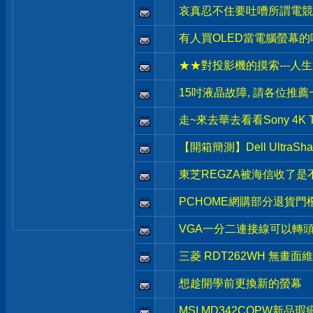
哀真忍不住要吐嘈所謂電競螢
有人買OLED當電腦螢幕的
★★對投影機的摸索---人生
15吋液晶故障, 請各位推薦
走~來去華去看看Sony 4K 
【開箱簡測】Dell UltraShar
東芝REGZA被海信收了是不是
PCHOME網購部分退貨門
VGA一分二連接線可以轉
三菱 RDT262WH 無畫面
想趁開學前更換新的螢幕
MSI MD342CQPW新品瑕