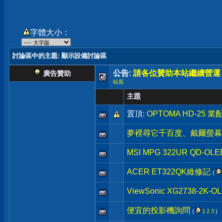
字體大小：
討論區中的主題
: 顯示設備討論區
公告:
請各位贊助本站繼續營運
廣告贊助
站長
主題
置頂:
OPTOMA HD-25 
夢裡尋它千百度、戴爾螢幕
MSI MPG 322UR QD-OLE
ACER ET322QK維修記
(
ViewSonic XG2738
便宜的投影機詢問
(
1
2
3
)