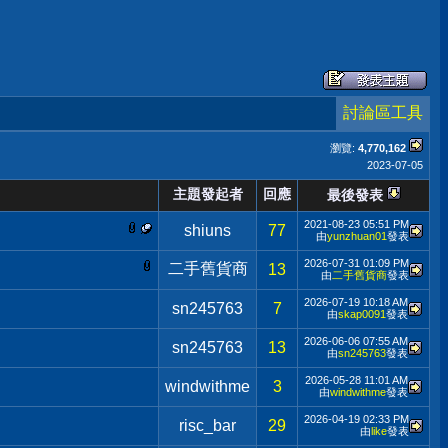
討論區工具
瀏覽:
4,770,162
2023-07-05
主題發起者
回應
最後發表
2021-08-23
05:51 PM
shiuns
77
由
yunzhuan01
發表
2026-07-31
01:09 PM
二手舊貨商
13
由
二手舊貨商
發表
2026-07-19
10:18 AM
sn245763
7
由
skap0091
發表
2026-06-06
07:55 AM
sn245763
13
由
sn245763
發表
2026-05-28
11:01 AM
windwithme
3
由
windwithme
發表
2026-04-19
02:33 PM
risc_bar
29
由
like
發表