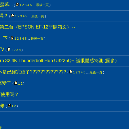
幕...
(
1
2
3
4
5
...
最後一頁
)
嗎？
(
1
2
3
4
5
...
最後一頁
)
第二台（EPSON EF-12非開箱文）～
一下
(
1
2
3
4
5
...
最後一頁
)
TV
(
1
2
3
4
)
p 32 4K Thunderbolt Hub U3225QE 護眼體感簡測 (圖多)
已經完蛋了??????????????
(
1
2
3
4
5
...
最後一頁
)
檻變了
(
1
2
)
頭使用嗎？
維修
(
1
2
)
疵