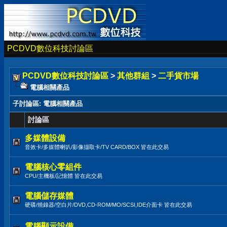
PCDVD數位科技討論區
PCDVD數位科技討論區
>
其他群組
>
二手貨市場
電腦相關產品
子討論區
: 電腦相關產品
討論區
多媒體設備
音效卡/多媒體喇叭/影像擷取卡/TV CARD/BOX 皆在此交易
電腦核心零組件
CPU/主機板/記憶體 皆在此交易
電腦儲存媒體
硬碟/燒錄器/空白片/DVD,CD-ROM/MO/SCSI,IDE介面卡 皆在此交易
電腦顯示設備