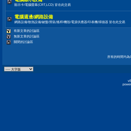
顯示卡/電腦螢幕(CRT,LCD) 皆在此交易
電腦週邊/網路設備
網路設備/散熱設備/鍵盤/滑鼠/搖桿/機殼/電源供應器/印表機/掃描器 皆在此交易
有新文章的討論區
無新文章的討論區
關閉的討論區
所有的時間均為G
vB
power