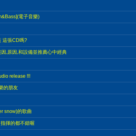
&Bass](電子音樂)
 這張CD嗎?
因,原因,和設備並推薦心中經典
io release !!!
音樂的朋友
r snow)的歌曲
ber 指揮的都不錯喔