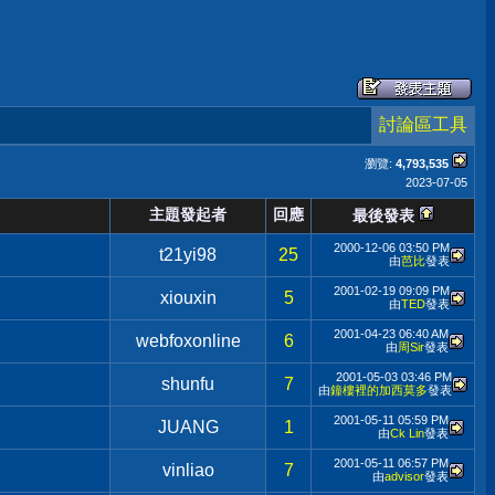
討論區工具
瀏覽:
4,793,535
2023-07-05
主題發起者
回應
最後發表
2000-12-06
03:50 PM
t21yi98
25
由
芭比
發表
2001-02-19
09:09 PM
xiouxin
5
由
TED
發表
2001-04-23
06:40 AM
webfoxonline
6
由
周Sir
發表
2001-05-03
03:46 PM
shunfu
7
由
鐘樓裡的加西莫多
發表
2001-05-11
05:59 PM
JUANG
1
由
Ck Lin
發表
2001-05-11
06:57 PM
vinliao
7
由
advisor
發表