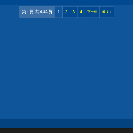
第1頁 共444頁
1
2
3
4
下一頁
最後
»