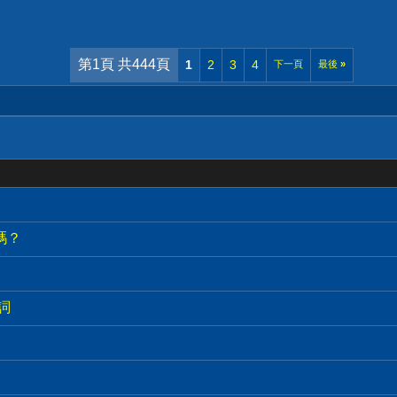
第1頁 共444頁
1
2
3
4
下一頁
最後
»
嗎？
歌詞