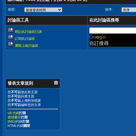
按照:
排序:
討論區工具
在此討論區搜尋
標記此討論區已讀
訂閱此討論區
自訂搜尋
瀏覽上級討論區
發表文章規則
您
不可以
發起新主題
您
不可以
回應主題
您
不可以
上傳附加檔案
您
不可以
編輯您的文章
vB 代碼
打開
表情圖示
打開
[IMG]
代碼
打開
HTML代碼
關閉