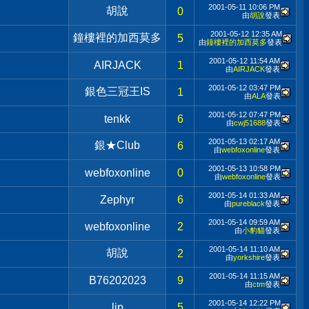
2001-05-11
10:06 PM
胡說
0
由
胡說
發表
2001-05-12
12:35 AM
鐘樓裡的加西莫多
5
由
鐘樓裡的加西莫多
發表
2001-05-12
11:54 AM
AIRJACK
1
由
AIRJACK
發表
2001-05-12
03:47 PM
銀色三冠王IS
1
由
ALA
發表
2001-05-12
07:47 PM
tenkk
6
由
cwj51688
發表
2001-05-13
02:17 AM
銀★Club
6
由
webfoxonline
發表
2001-05-13
10:58 PM
webfoxonline
0
由
webfoxonline
發表
2001-05-14
01:33 AM
Zephyr
6
由
pureblack
發表
2001-05-14
09:59 AM
webfoxonline
2
由
小豹貓
發表
2001-05-14
11:10 AM
胡說
2
由
yorkshire
發表
2001-05-14
11:15 AM
B76202023
9
由
ctm
發表
2001-05-14
12:22 PM
lip
5