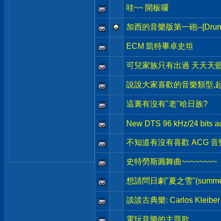
哇~~ 開板囉
加西的音樂版第一砲--[Drum
ECM 凱特畢卓史坦
可兒家族只有出過 天天天藍
說說大家喜歡的音樂類型,起
這裏有沒有"老"哈日族?
New DTS 96 kHz/24 bits aud
不知道有沒有喜歡 ACG 
史特勞斯圓舞曲~~~~~~~~
想請問日劇"夏之雪"(summe
談談古典樂: Carlos Klei
電玩音樂的主題歌