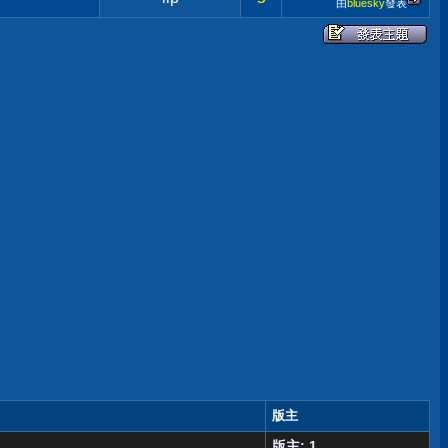
由
bluesky
發表
版主
版主: 1