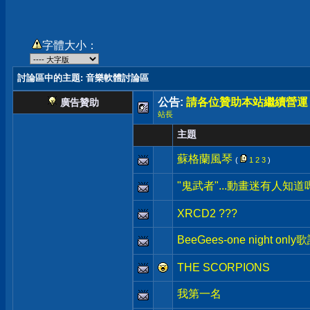
字體大小：
討論區中的主題
: 音樂軟體討論區
公告:
請各位贊助本站繼續營運
廣告贊助
站長
主題
蘇格蘭風琴
(
1
2
3
)
"鬼武者"...動畫迷有人知道
XRCD2 ???
BeeGees-one night only
THE SCORPIONS
我第一名