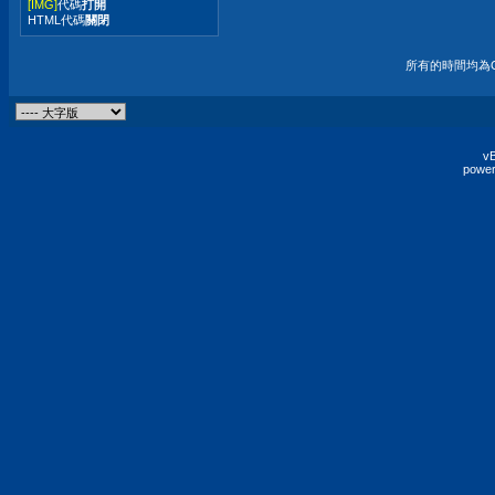
[IMG]
代碼
打開
HTML代碼
關閉
所有的時間均為G
vB
power