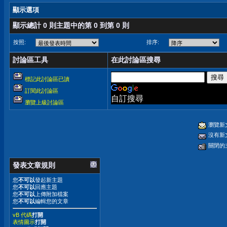
顯示選項
顯示總計 0 則主題中的第 0 到第 0 則
按照:
排序:
討論區工具
在此討論區搜尋
標記此討論區已讀
訂閱此討論區
自訂搜尋
瀏覽上級討論區
瀏覽新
沒有新
關閉的
發表文章規則
您
不可以
發起新主題
您
不可以
回應主題
您
不可以
上傳附加檔案
您
不可以
編輯您的文章
vB 代碼
打開
表情圖示
打開