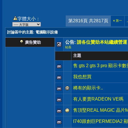
字體大小：
第2816頁 共2817頁
«
第一
討論區中的主題
: 電腦顯示設備
公告:
請各位贊助本站繼續營運
廣告贊助
站長
主題
售 gts 2 gts 3 pro 顯示卡
我也想買
稀有的顯示卡..
有人要賣RADEON VE嗎
售頂堅REAL MAGIC 晶片
I740跟創巨PERMEDIA2 