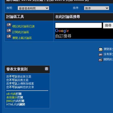
按照:
排序:
討論區工具
在此討論區搜尋
標記此討論區已讀
訂閱此討論區
自訂搜尋
瀏覽上級討論區
瀏覽新
沒有新
關閉的
發表文章規則
您
不可以
發起新主題
您
不可以
回應主題
您
不可以
上傳附加檔案
您
不可以
編輯您的文章
vB 代碼
打開
表情圖示
打開
[IMG]
代碼
打開
HTML代碼
關閉