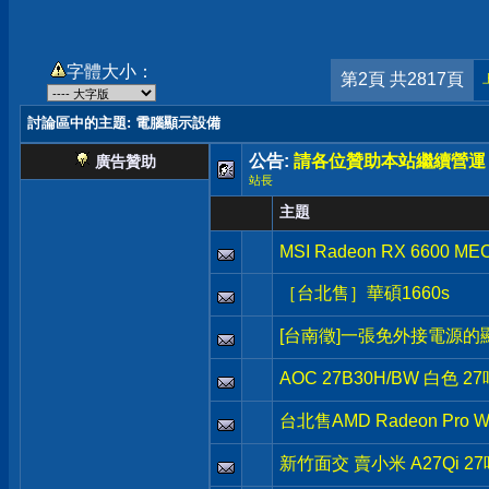
字體大小：
第2頁 共2817頁
討論區中的主題
: 電腦顯示設備
公告:
請各位贊助本站繼續營運
廣告贊助
站長
主題
MSI Radeon RX 6600 ME
［台北售］華碩1660s
[台南徵]一張免外接電源的
AOC 27B30H/BW 白色 27
台北售AMD Radeon Pro W57
新竹面交 賣小米 A27Qi 