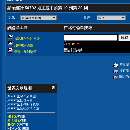
顯示總計 50702 則主題中的第 19 到第 36 則
按照:
排序:
討論區工具
在此討論區搜尋
標記此討論區已讀
訂閱此討論區
自訂搜尋
瀏覽上級討論區
瀏覽新
沒有新
關閉的
發表文章規則
您
不可以
發起新主題
您
不可以
回應主題
您
不可以
上傳附加檔案
您
不可以
編輯您的文章
vB 代碼
打開
表情圖示
打開
[IMG]
代碼
打開
HTML代碼
關閉