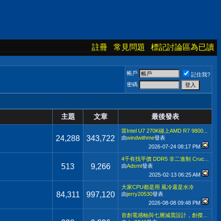
註冊
常見問題
標記討論區為已讀
帳戶
記住我?
密碼
主題
文章
最後發表
當Intel U7 270K碰上AMD R7 9800...
24,288
343,722
由
windwithme
發表
2026-07-24
08:17 PM
4千有找平價 DDR5 非二進制 Cruc...
513
9,266
由
Adsmt
發表
2025-02-13
06:25 AM
大家CPU都是用 風冷還是水冷
84,311
997,120
由
jerry20530
發表
2026-08-08
09:48 PM
首創電感軸與七層減震設計，創傑...