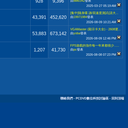
928
9,396
由
dwi0342
發表
2025-03-27
05:19 AM
[集中]隨身碟 讀/寫速度測試(請大...
43,391
452,620
由
19971984
發表
2026-08-09
10:21 AM
VGAMaster (顯示卡大全) - 2608更...
53,883
673,142
由
yoba
發表
2026-08-09
12:46 PM
FPS遊戲的強作每一年來都很少......
1,207
41,730
由
pc
發表
2026-08-08
07:23 PM
聯絡我們
-
PCDVD數位科技討論區
-
回到頂端