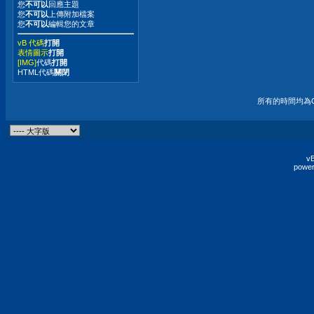
您
不可以
回應主題
您
不可以
上傳附加檔案
您
不可以
編輯您的文章
vB 代碼
打開
表情圖示
打開
[IMG]
代碼
打開
HTML代碼
關閉
所有的時間均為G
vB
power