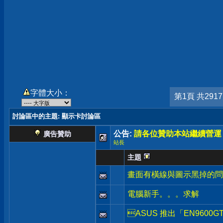
字體大小：
第1頁 共291
討論區中的主題
: 顯示卡討論區
公告:
請各位贊助本站繼續營運
廣告贊助
站長
主題
畫面有橫線與圖示黑掉的
電腦新手。。。求解
ASUS 推出「EN9600GT 