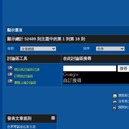
顯示選項
顯示總計 52489 則主題中的第 1 到第 18 則
按照:
排序:
討論區工具
在此討論區搜尋
標記此討論區已讀
訂閱此討論區
自訂搜尋
瀏覽上級討論區
瀏覽新
沒有新
關閉的
發表文章規則
您
不可以
發起新主題