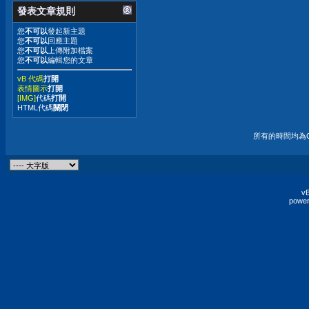
發表文章規則
您
不可以
發起新主題
您
不可以
回應主題
您
不可以
上傳附加檔案
您
不可以
編輯您的文章
vB 代碼
打開
表情圖示
打開
[IMG]
代碼
打開
HTML代碼
關閉
所有的時間均為G
vB
power