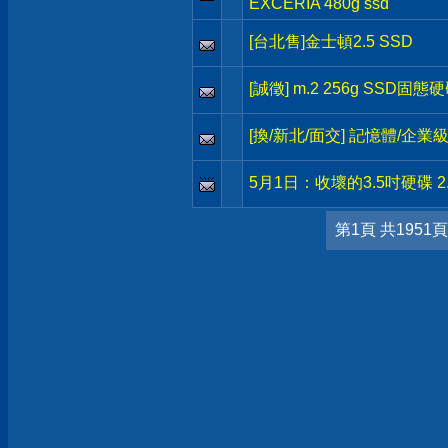
EXCERIA 480g ssd
[台北售]金士頓2.5 SSD
[誠徵] m.2 256g SSD固態
[換/新北/面交] 記憶體/企業級 
5月1日：收壞的3.5吋硬碟 2
第1頁 共1951頁