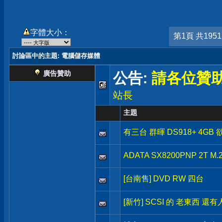
字體大小：
第1頁 共195
討論區中的主題
: 電腦儲存媒體
廣告贊助
公告:
請各位贊
站長
主題
有三台 群暉 DS918+ 4GB
ADATA SX8200PNP 2T M
[台南售] DVD RW 四台
[新竹] SCSI 的 老東西 還有