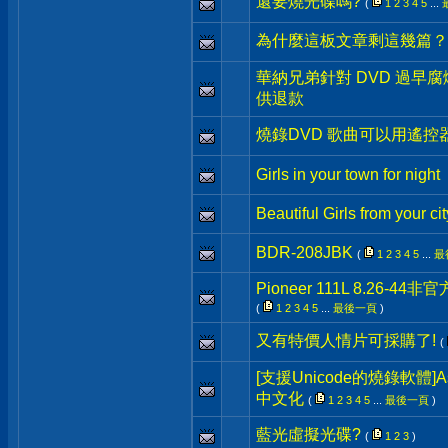
還要燒光碟嗎?
(
1
2
3
4
5
...
為什麼這板文章剩這幾篇？
華納兄弟針對 DVD 過早
供退款
燒錄DVD 歌曲可以用遙
Girls in your town for night
Beautiful Girls from your cit
BDR-208JBK
(
1
2
3
4
5
...
最
Pioneer 111L 8.26-4
(
1
2
3
4
5
...
最後一頁
)
又有特價人情片可採購了!
(
[支援Unicode的燒錄軟體]Asha
中文化
(
1
2
3
4
5
...
最後一頁
)
藍光虛擬光碟?
(
1
2
3
)