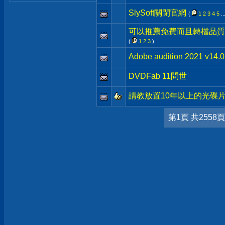
SlySoft關閉官網
(
1
2
3
4
5
..
可以推薦免費而且轉檔品質
(
1
2
3
)
Adobe audition 2021 v1
DVDFab 11問世
請教放置10年以上的光碟
第1頁 共2558頁