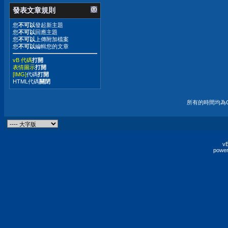
發表文章規則
您
不可以
發起新主題
您
不可以
回應主題
您
不可以
上傳附加檔案
您
不可以
編輯您的文章
vB 代碼
打開
表情圖示
打開
[IMG]
代碼
打開
HTML代碼
關閉
所有的時間均為G
vB
power