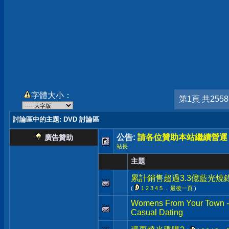
字體大小：
第1頁 共255
討論區中的主題
: DVD 討論區
公告:
請各位贊助本站繼續營運
廣告贊助
站長
主題
累計銷售超過3.3億藍光燒
(
1
2
3
4
5
...
最後一頁
)
Womens From Your Town - 
Casual Dating