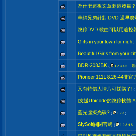
為什麼這板文章剩這幾篇？
華納兄弟針對 DVD 過早
燒錄DVD 歌曲可以用遙
Girls in your town for night
Beautiful Girls from your cit
BDR-208JBK
(
1
2
3
4
5
...
最
Pioneer 111L 8.26-4
又有特價人情片可採購了!
(
[支援Unicode的燒錄軟體]Ash
藍光虛擬光碟?
(
1
2
3
)
SlySoft關閉官網
(
1
2
3
4
5
..