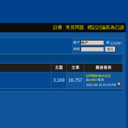
註冊
常見問題
標記討論區為已讀
帳戶
記住我?
密碼
主題
文章
最後發表
請問關於輸出設定
3,169
16,757
由
a9607
發表
2022-06-15
01:03 PM