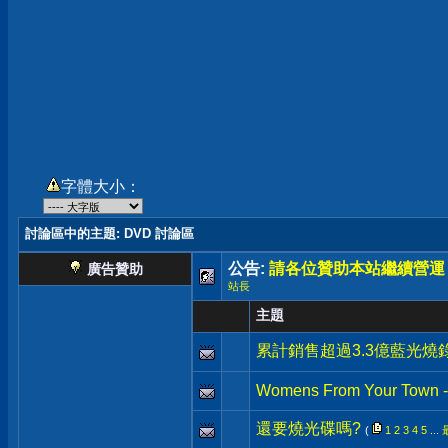
字體大小：
討論區中的主題
: DVD 討論區
公告:
請各位贊助本站繼續營運
廣告贊助
站長
主題
累計銷售超過3.3億藍光燒
Womens From Your Town - 
還要燒光碟嗎?
(
1
2
3
4
5
...