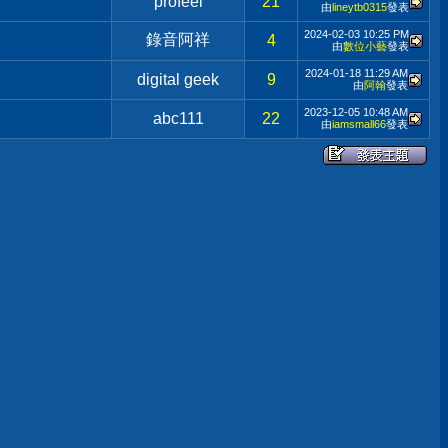
profeel
21
由
lineytb0315
發表
2024-02-03
10:25 PM
錄音阿祥
4
由
數位小藝
發表
2024-01-18
11:29 AM
digital geek
9
由
阿翰
發表
2023-12-05
10:48 AM
abc111
22
由
iamsmall66
發表