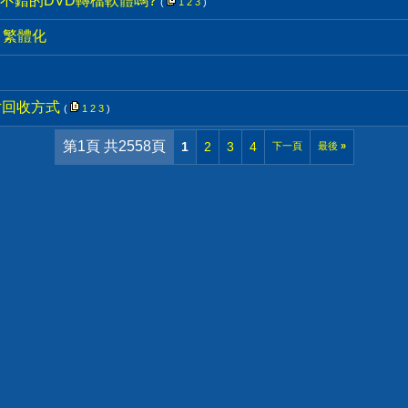
不錯的DVD轉檔軟體嗎?
(
1
2
3
)
4.0 繁體化
片回收方式
(
1
2
3
)
第1頁 共2558頁
1
2
3
4
下一頁
最後
»