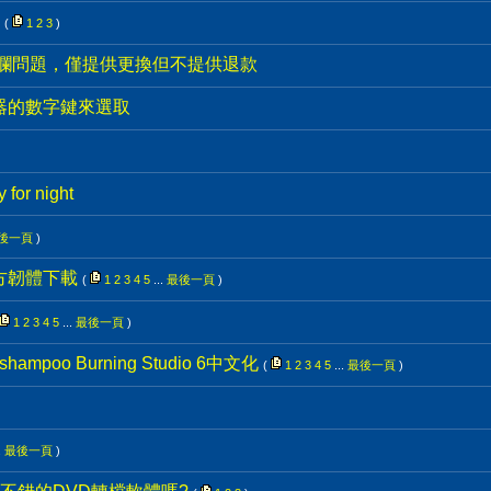
(
1
2
3
)
腐爛問題，僅提供更換但不提供退款
控器的數字鍵來選取
y for night
後一頁
)
4非官方韌體下載
(
1
2
3
4
5
...
最後一頁
)
1
2
3
4
5
...
最後一頁
)
ampoo Burning Studio 6中文化
(
1
2
3
4
5
...
最後一頁
)
.
最後一頁
)