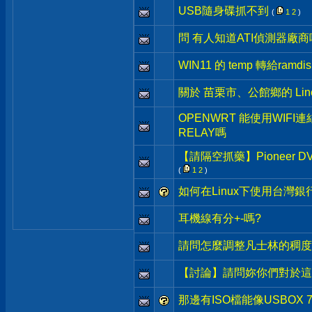
USB隨身碟抓不到
(
1
2
)
問 有人知道ATI偵測器廠商
WIN11 的 temp 轉給ramdis
關於 苗栗市、公館鄉的 Lin
OPENWRT 能使用WIFI
RELAY嗎
【請隔空抓藥】Pioneer
(
1
2
)
如何在Linux下使用台灣
耳機線有分+-嗎?
請問怎麼調整凡士林的稠度
【討論】請問妳你們對於這
那邊有ISO檔能像USBOX 