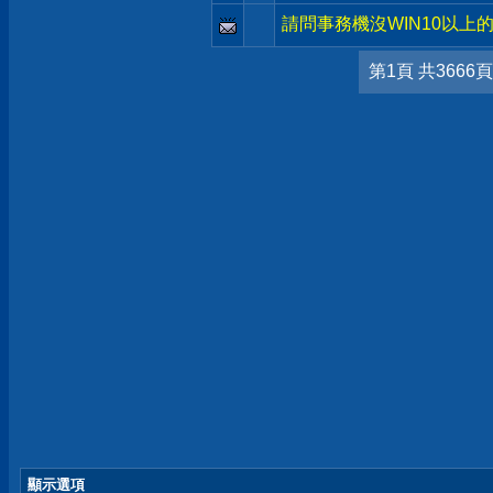
請問事務機沒WIN10以上的
第1頁 共3666頁
顯示選項