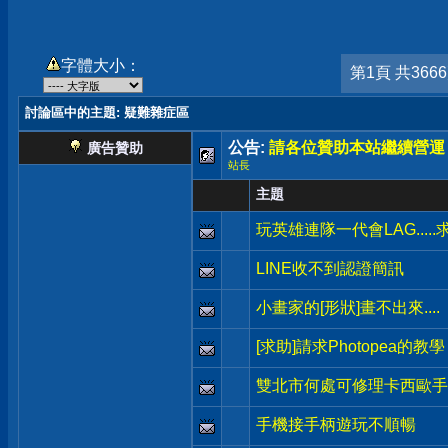
字體大小：
第1頁 共366
討論區中的主題
: 疑難雜症區
公告:
請各位贊助本站繼續營運
廣告贊助
站長
主題
玩英雄連隊一代會LAG.....
LINE收不到認證簡訊
小畫家的[形狀]畫不出來....
[求助]請求Photopea的教學
雙北市何處可修理卡西歐手錶
手機接手柄遊玩不順暢