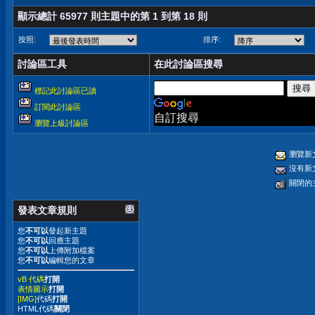
顯示總計 65977 則主題中的第 1 到第 18 則
按照:
排序:
討論區工具
在此討論區搜尋
標記此討論區已讀
訂閱此討論區
自訂搜尋
瀏覽上級討論區
瀏覽新
沒有新
關閉的
發表文章規則
您
不可以
發起新主題
您
不可以
回應主題
您
不可以
上傳附加檔案
您
不可以
編輯您的文章
vB 代碼
打開
表情圖示
打開
[IMG]
代碼
打開
HTML代碼
關閉