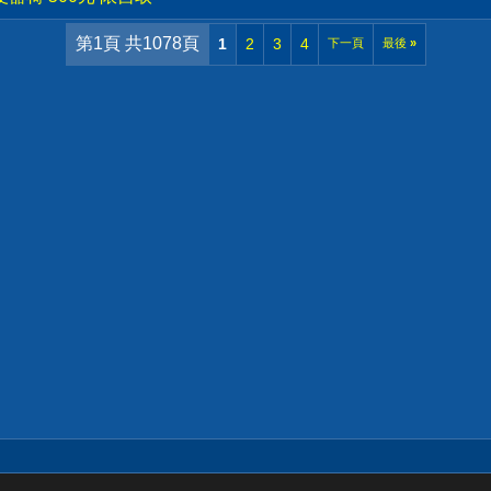
第1頁 共1078頁
1
2
3
4
下一頁
最後
»