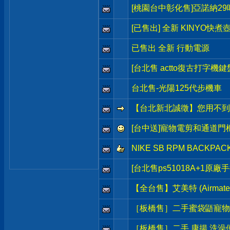
[桃園台中彰化售]亞諾納2
[已售出] 全新 KINYO快煮
已售出 全新 行動電源
[台北售 actto復古打字機鍵
台北售-光陽125代步機車
【台北新北誠徵】您用不到
[台中送]寵物電剪和通道門
NIKE SB RPM BACK
[台北售ps51018A+1原廠
【全台售】艾美特 (Airmat
［板橋售］二手蜜袋鼯寵物籠
［板橋售］二手 康揚 洗澡便