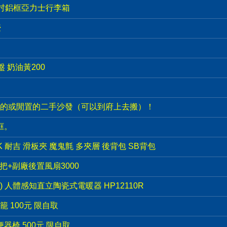
9吋鋁框亞力士行李箱
壺
盤 奶油黃200
的或閒置的二手沙發（可以到府上去搬）！
框。
PACK 耐吉 滑板夾 魔鬼氈 多夾層 後背包 SB背包
手把+副廠後置風扇3000
e) 人體感知直立陶瓷式電暖器 HP12110R
 100元 限自取
器椅 500元 限自取