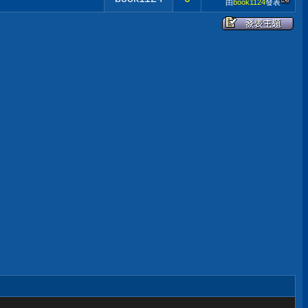
由
book1124
發表