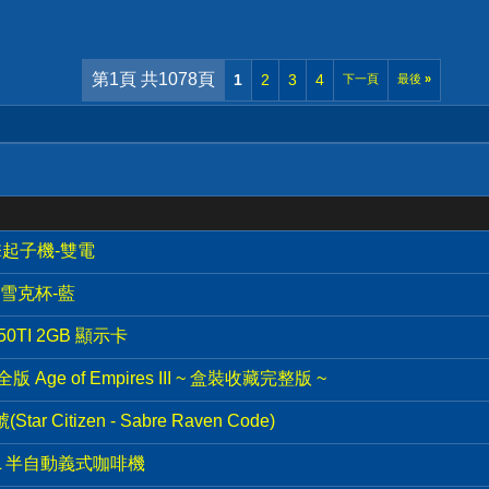
第1頁 共1078頁
1
2
3
4
下一頁
最後
»
衝擊起子機-雙電
動雪克杯-藍
50TI 2GB 顯示卡
Age of Empires III ~ 盒裝收藏完整版 ~
r Citizen - Sabre Raven Code)
40XL 半自動義式咖啡機