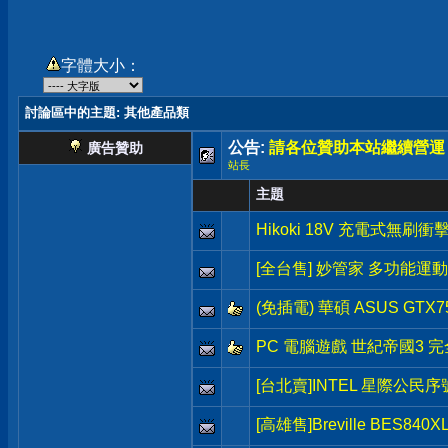
字體大小：
討論區中的主題
: 其他產品類
公告:
請各位贊助本站繼續營運
廣告贊助
站長
主題
Hikoki 18V 充電式無刷
[全台售] 妙管家 多功能運
(免插電) 華碩 ASUS GTX7
PC 電腦遊戲 世紀帝國3 完全版 
[台北賣]INTEL 星際公民序號(Sta
[高雄售]Breville BES8