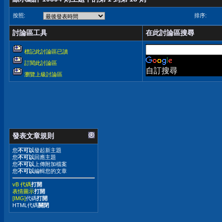
按照:
排序:
討論區工具
在此討論區搜尋
標記此討論區已讀
訂閱此討論區
自訂搜尋
瀏覽上級討論區
發表文章規則
您
不可以
發起新主題
您
不可以
回應主題
您
不可以
上傳附加檔案
您
不可以
編輯您的文章
vB 代碼
打開
表情圖示
打開
[IMG]
代碼
打開
HTML代碼
關閉