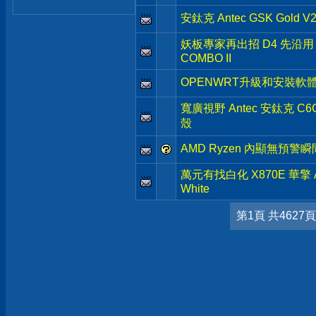
安鈦克 Antec GSK Gold
妖板專家再出招 D4 先沿用 AS
COMBO II
OPENWRT升級和安裝軟
寬廣視野 Antec 安鈦克 C
殼
AMD Ryzen 內顯無預警
萬元有找白化 X870E 華擎 ASR
White
第1頁 共4627頁