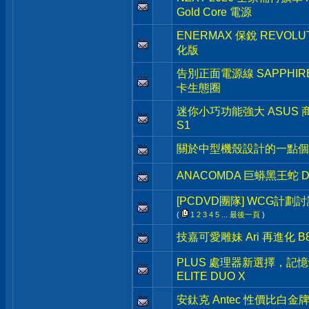
Gold Core 電源
ENERMAX 保銳 REVOLU
化版
告別正面電源線 SAPPHIRE N
卡生態圈
迷你小巧功能強大 ASUS 商用級 
S1
關於中型機殼設計的一點個
ANACOMDA 巨蟒黑王蛇 DD
[PCDVD團隊] WCG計劃
(
1
2
3
4
5
...
最後一頁
)
技嘉可愛雕妹 Ari 再進化 B850
PLUS 處理器新選擇，記憶體
ELITE DUO X
安鈦克 Antec 性價比白金牌新品