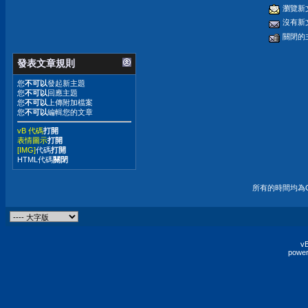
瀏覽新
沒有新
關閉的
發表文章規則
您
不可以
發起新主題
您
不可以
回應主題
您
不可以
上傳附加檔案
您
不可以
編輯您的文章
vB 代碼
打開
表情圖示
打開
[IMG]
代碼
打開
HTML代碼
關閉
所有的時間均為G
vB
power