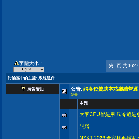
字體大小：
第1頁 共462
討論區中的主題
: 系統組件
公告:
請各位贊助本站繼續營運
廣告贊助
站長
主題
大家CPU都是用 風冷還是
眼殘
NZXT 2026 全家桶再擴軍 K