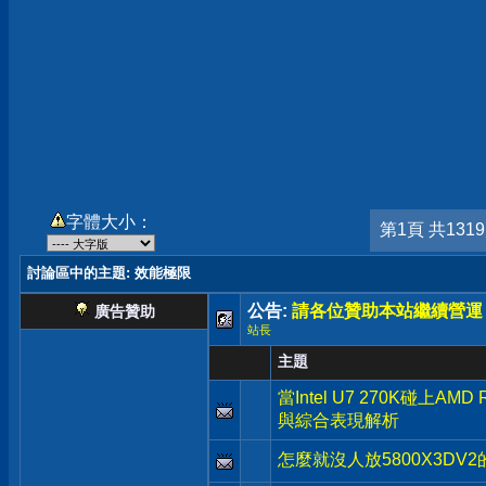
字體大小：
第1頁 共131
討論區中的主題
: 效能極限
公告:
請各位贊助本站繼續營運
廣告贊助
站長
主題
當Intel U7 270K碰上AM
與綜合表現解析
怎麼就沒人放5800X3DV