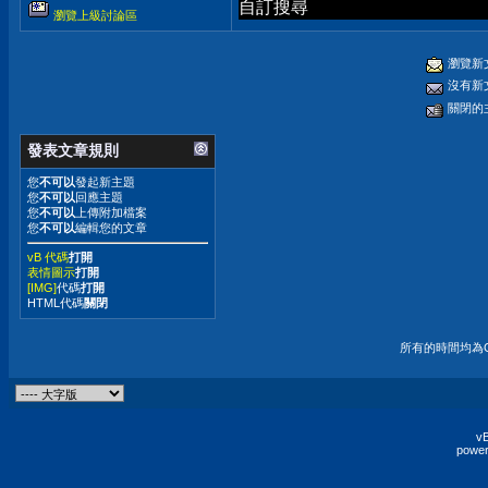
自訂搜尋
瀏覽上級討論區
瀏覽新
沒有新
關閉的
發表文章規則
您
不可以
發起新主題
您
不可以
回應主題
您
不可以
上傳附加檔案
您
不可以
編輯您的文章
vB 代碼
打開
表情圖示
打開
[IMG]
代碼
打開
HTML代碼
關閉
所有的時間均為G
vB
power