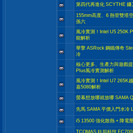
第四代再進化 SCYTHE 鐮刀 
155mm高度、6 熱管雙塔空
孫六
風冷實測！Intel U5 250K
能解析
華擎 ASRock 鋼鐵傳奇 Stee
冷
核心更多、生產力與遊戲提升- Inte
Plus風冷實測解析
風冷實測！Intel U7 265
嘉5080解析
螢幕想放哪就放哪 SAMA Q
先馬 SAMA 平價入門水冷 L
i5 13500 強化散熱 + 降
TCOMAS 鈦坦科技 FC7