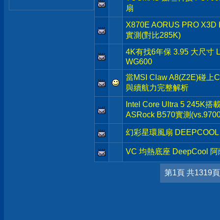
扇
X870E AORUS PRO X3
實測(對比285K)
4K有找6年保 3.95 大尺寸 
WG600
當MSI Claw A8(Z2E)碰上
與續航力完整解析
Intel Core Ultra 5 245K
ASRock B570實測(vs.9700
幻彩星環風扇 DEEPCOOL 
VC 均熱底座 DeepCool 
第1頁 共1319頁