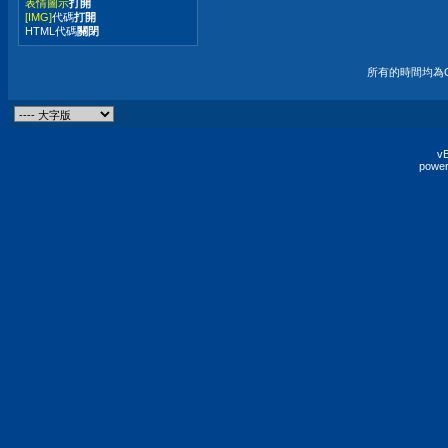
表情圖示
打開
[IMG]
代碼
打開
HTML代碼
關閉
所有的時間均為G
vB
power