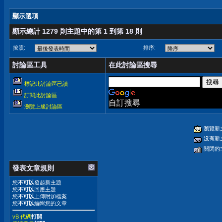
顯示選項
顯示總計 1279 則主題中的第 1 到第 18 則
按照:
排序:
討論區工具
在此討論區搜尋
標記此討論區已讀
訂閱此討論區
自訂搜尋
瀏覽上級討論區
瀏覽新
沒有新
關閉的
發表文章規則
您
不可以
發起新主題
您
不可以
回應主題
您
不可以
上傳附加檔案
您
不可以
編輯您的文章
vB 代碼
打開