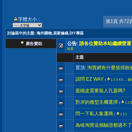
字體大小：
第1頁 共72
討論區中的主題
: 海外購物,居家修繕,DIY專區
公告:
請各位贊助本站繼續營運
廣告贊助
站長
主題
置頂:
淘寶網有什麼值得敗
請問 EZ WAY
(
1
2
3
4
5
...
最
蓋鐵皮需要裝人孔蓋嗎?
對岸的微型主機選擇
(
1
2
3
問一下私人集運商
(
1
2
)
為啥淘寶這個驗證都過不了