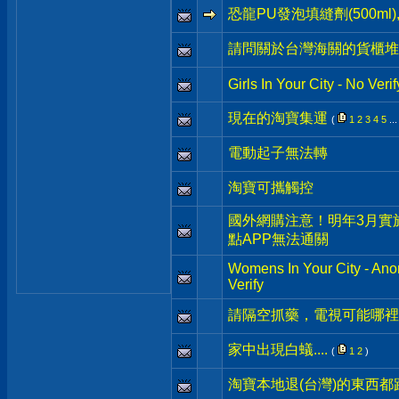
恐龍PU發泡填縫劑(500m
請問關於台灣海關的貨櫃堆
Girls In Your City - No Ve
現在的淘寶集運
(
1
2
3
4
5
..
電動起子無法轉
淘寶可攜觸控
國外網購注意！明年3月實
點APP無法通關
Womens In Your City - An
Verify
請隔空抓藥，電視可能哪裡
家中出現白蟻....
(
1
2
)
淘寶本地退(台灣)的東西都