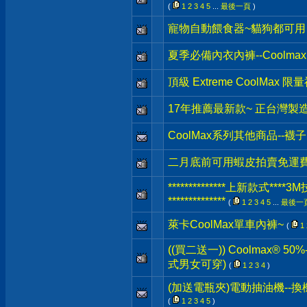
(
1
2
3
4
5
...
最後一頁
)
寵物自動餵食器~貓狗都可用
夏季必備內衣內褲--Coolmax
頂級 Extreme CoolMax 限
17年推薦最新款~ 正台灣製
CoolMax系列其他商品--
二月底前可用蝦皮拍賣免運
**************上新款式
**************
(
1
2
3
4
5
...
最後一
萊卡CoolMax單車內褲~
(
1
((買二送一)) Coolmax® 
式男女可穿)
(
1
2
3
4
)
(加送電瓶夾)電動抽油機--換
(
1
2
3
4
5
)