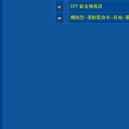
DIY 鈑金修復器
機能型--運動緊身衣--長袖-