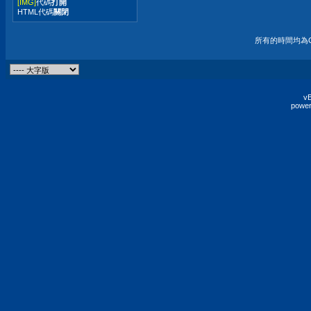
[IMG]
代碼
打開
HTML代碼
關閉
所有的時間均為G
vB
power