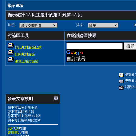
顯示選項
顯示總計 13 則主題中的第 1 到第 13 則
按照:
排序:
來
討論區工具
在此討論區搜尋
標記此討論區已讀
訂閱此討論區
自訂搜尋
瀏覽上級討論區
瀏覽新
沒有新
關閉的
發表文章規則
您
不可以
發起新主題
您
不可以
回應主題
您
不可以
上傳附加檔案
您
不可以
編輯您的文章
vB 代碼
打開
表情圖示
打開