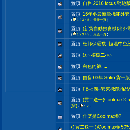
置頂:
自售 2010 focus 勁
置頂:
16年冬最新款機能外套-
(
1
2
3
4
5
...
最後一頁
)
置頂:
(新貨自動餵食機)出外
(
1
2
3
4
5
...
最後一頁
)
置頂:
杜邦保暖襪--恒溫中空
置頂:
送~ 榕樹二棵~
置頂:
白色內褲.....
置頂:
自售 03年 Solio 貨車
置頂:
FB社團--安東機能商品
置頂:
(買二送一)Coolmax
穿)
(
1
2
)
置頂:
什麼是Coolmax®?
(( 買二送一 ))Coolmax® 