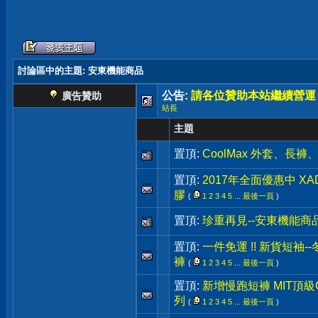
討論區中的主題
: 安東機能商品
公告:
請各位贊助本站繼續營運
廣告贊助
站長
主題
置頂:
CoolMax 外套、長
置頂:
2017年全面優惠中 X
膠
(
1
2
3
4
5
...
最後一頁
)
置頂:
珍重再見--安東機能商
置頂:
一件免運 !! 新貨短袖-
褲
(
1
2
3
4
5
...
最後一頁
)
置頂:
新增慢跑短褲 MIT頂級C
列
(
1
2
3
4
5
...
最後一頁
)