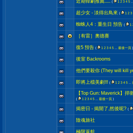
近期韓劇推薦.....
(
1
2
3
4
5
..
超少女 - 淡得出鳥來
(
1
2
3
蜘蛛人4：重生日 預告
(
1
［有雷］奧德賽
復5 預告
(
1
2
3
4
5
...
最後一頁
後室 Backrooms
他們要殺你 (They will kill y
即將上檔美劇!!!
(
1
2
3
4
5
...
【Top Gun: Maverick
(
1
2
3
4
5
...
最後一頁
)
揭密日 - 揭開了,然後呢?
(
陰魂旅社
極限返航