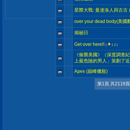
星際大戰: 曼達洛人與古古
over your dead body(美
揭秘日
Get over here!!
(
1
2
)
《偷襲美國》（深度調查紀
上最危險的男人」策劃了近
Apex (巔峰獵殺)
第1頁 共2119頁