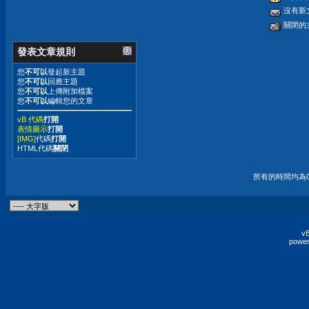
沒有新
關閉的
發表文章規則
您
不可以
發起新主題
您
不可以
回應主題
您
不可以
上傳附加檔案
您
不可以
編輯您的文章
vB 代碼
打開
表情圖示
打開
[IMG]
代碼
打開
HTML代碼
關閉
所有的時間均為G
vB
power