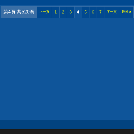
第4頁 共520頁
1
2
3
4
5
6
7
上一頁
下一頁
最後
»