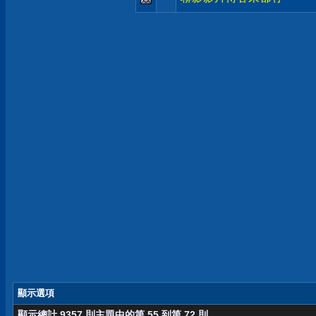
顯示選項
顯示總計 9357 則主題中的第 55 到第 72 則