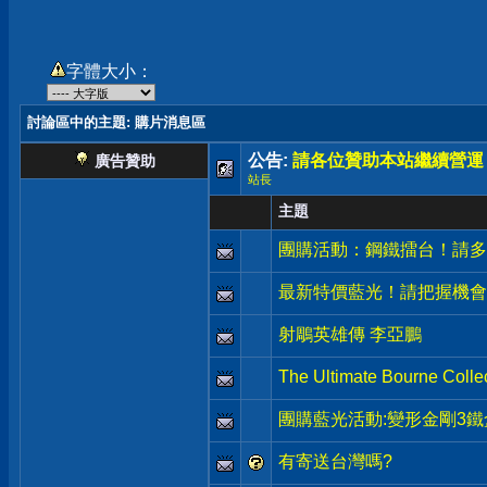
字體大小：
討論區中的主題
: 購片消息區
公告:
請各位贊助本站繼續營運
廣告贊助
站長
主題
團購活動：鋼鐵擂台！請多
最新特價藍光！請把握機會
射鵰英雄傳 李亞鵬
The Ultimate Bourne Col
團購藍光活動:變形金剛3
有寄送台灣嗎?