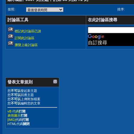
按照:
排序:
討論區工具
在此討論區搜尋
標記此討論區已讀
訂閱此討論區
自訂搜尋
瀏覽上級討論區
發表文章規則
您
不可以
發起新主題
您
不可以
回應主題
您
不可以
上傳附加檔案
您
不可以
編輯您的文章
vB 代碼
打開
表情圖示
打開
[IMG]
代碼
打開
HTML代碼
關閉