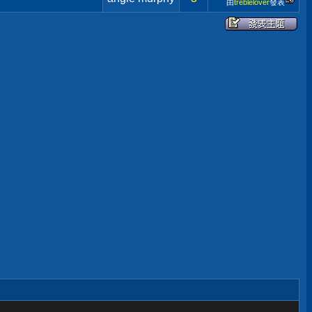
由
treblelover
發表