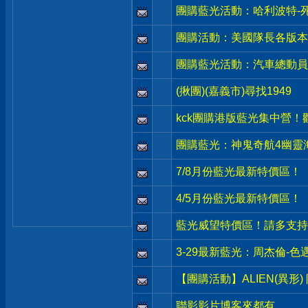
團購藍光活動：哈利波特-
團購活動：美國隊長各版本
團購藍光活動：汽車總動員
(揪團)(嘉義市)尋找1949
kck團購港版藍光集中營
團購藍光：神鬼奇航4幽靈
7/8月份藍光最新特價區！
4/5月份藍光最新特價區！
藍光威望特價區！請多支持
3-29最新藍光：周杰倫-色
【團購活動】ALIEN(異形)
聯影影片博客來都有