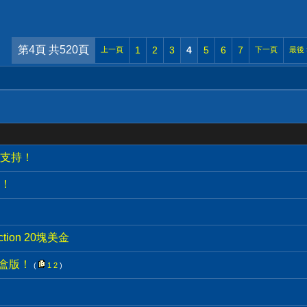
第4頁 共520頁
1
2
3
4
5
6
7
上一頁
下一頁
最後
支持！
！
lection 20塊美金
鐵盒版！
(
1
2
)