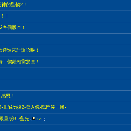
死神的聖物2！
！！
2各個版本！
！歡迎進來討論哈啦！
海！價錢相當驚喜！
 感恩！
遇-非誠勿擾2-鬼入鏡-臨門湊一腳-
 限量版BD藍光
(
1
2
3
)