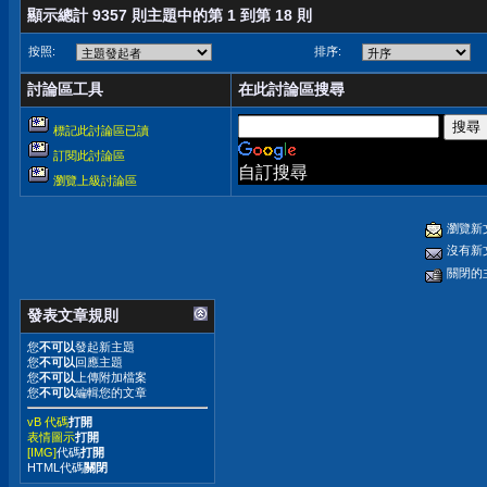
顯示總計 9357 則主題中的第 1 到第 18 則
按照:
排序:
討論區工具
在此討論區搜尋
標記此討論區已讀
訂閱此討論區
自訂搜尋
瀏覽上級討論區
瀏覽新
沒有新
關閉的
發表文章規則
您
不可以
發起新主題
您
不可以
回應主題
您
不可以
上傳附加檔案
您
不可以
編輯您的文章
vB 代碼
打開
表情圖示
打開
[IMG]
代碼
打開
HTML代碼
關閉