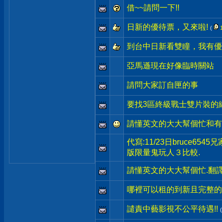
借~~請問一下!!
日新的優待票，又來啦!
(
到台中日新看雙瞳，我有優
亞馬遜現在好像臨時關站
請問大家訂自匣的事
要找3區終級戰士雙片裝的
請懂英文的大大幫個忙和有
代寫:11/23日bruce654
版限量鬼玩人３比較.
請懂英文的大大幫個忙.翻
哪裡可以租的到新且完整的
譴責中藝影視不公平待遇!!