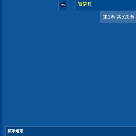
被缺貨
第1頁 共520頁
顯示選項