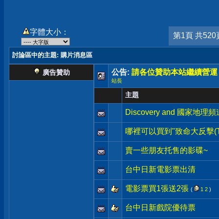
字體大小：
第1頁 共520
討論區中的主題
: 購片消息區
公告:
請各位贊助本站繼續營運
廣告贊助
站長
主題
Discovery and 國家地理頻
哪裡可以買到"致命大反擊(The Lo
賣一些朋友托售的影碟~
台中日新電影票出清
電影票買1張送2張
(
1
2
)
台中日新戲院優待票