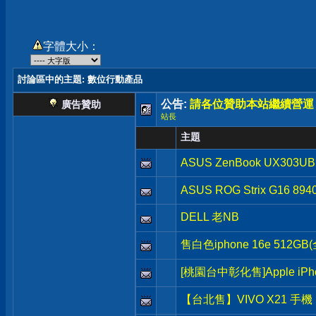
字體大小：
討論區中的主題
: 數位行動產品
公告:
請各位贊助本站繼續營運
廣告贊助
站長
主題
ASUS ZenBook UX303UB
ASUS ROG Strix G16 894
DELL 老NB
售白色iphone 16e 512
[桃園台中彰化售]Apple iPh
【台北售】VIVO X21 手機