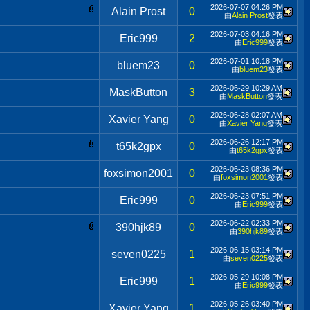
2026-07-07
04:26 PM
Alain Prost
0
由
Alain Prost
發表
2026-07-03
04:16 PM
Eric999
2
由
Eric999
發表
2026-07-01
10:18 PM
bluem23
0
由
bluem23
發表
2026-06-29
10:29 AM
MaskButton
3
由
MaskButton
發表
2026-06-28
02:07 AM
Xavier Yang
0
由
Xavier Yang
發表
2026-06-26
12:17 PM
t65k2gpx
0
由
t65k2gpx
發表
2026-06-23
08:36 PM
foxsimon2001
0
由
foxsimon2001
發表
2026-06-23
07:51 PM
Eric999
0
由
Eric999
發表
2026-06-22
02:33 PM
390hjk89
0
由
390hjk89
發表
2026-06-15
03:14 PM
seven0225
1
由
seven0225
發表
2026-05-29
10:08 PM
Eric999
1
由
Eric999
發表
2026-05-26
03:40 PM
Xavier Yang
1