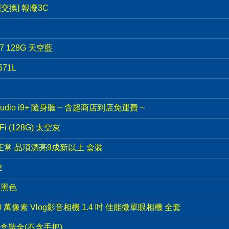
交換] 報廢3C
i7 128G 天空藍
571L
udio i9+ 隨身聽 ~ 含超商店到店免運費 ~
i-Fi (128G) 太空灰
功能正常 品項漂亮9成新以上 盒裝
2
I 黑色
 2390 萬像素 Vlog影音相機 1.4 吋 佳能微單眼相機 全套
盒裝全(不含手把)