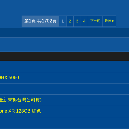
第1頁 共1702頁
1
2
3
4
下一頁
最後
»
0HX 5060
GB(全新未拆台灣公司貨)
one XR 128GB 紅色