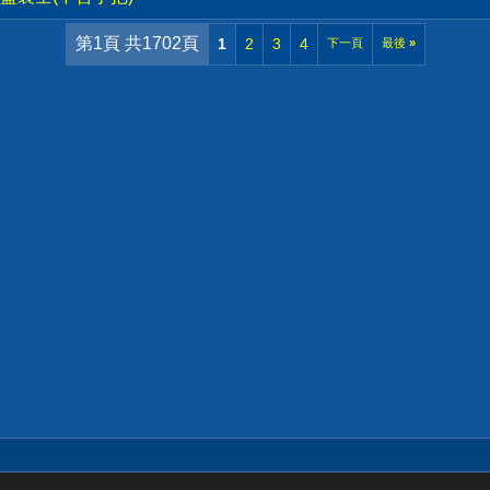
第1頁 共1702頁
1
2
3
4
下一頁
最後
»