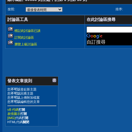
按照:
排序:
討論區工具
在此討論區搜尋
標記此討論區已讀
訂閱此討論區
自訂搜尋
瀏覽上級討論區
發表文章規則
您
不可以
發起新主題
您
不可以
回應主題
您
不可以
上傳附加檔案
您
不可以
編輯您的文章
vB 代碼
打開
表情圖示
打開
[IMG]
代碼
打開
HTML代碼
關閉