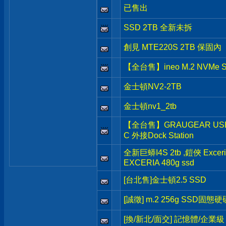
已售出
SSD 2TB 全新未拆
創見 MTE220S 2TB 保固內
【全台售】ineo M.2 NVMe 
金士頓NV2-2TB
金士頓nv1_2tb
【全台售】GRAUGEAR USB3.
C 外接Dock Station
全新巨蟒I4S 2tb ,鎧俠 Exceria
EXCERIA 480g ssd
[台北售]金士頓2.5 SSD
[誠徵] m.2 256g SSD固態硬
[換/新北/面交] 記憶體/企業級 H