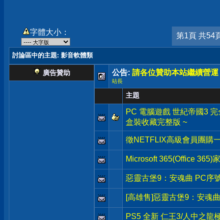
字體大小：
第1頁 共54
討論區中的主題
: 影音軟體類
公告:
請各位贊助本站繼續營運
廣告贊助
站長
主題
PC 電腦遊戲 世紀帝國3 完全版 Ag
盒裝收藏完整版 ~
徵NETFLIX高級會員團購
Microsoft 365(Office 3
惡靈古堡9：安魂曲 PC序
[高雄售]惡靈古堡9：安魂曲
PS5 全新 仁王3/人中之龍