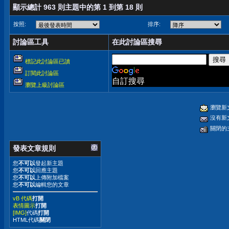
顯示總計 963 則主題中的第 1 到第 18 則
按照:
排序:
討論區工具
在此討論區搜尋
標記此討論區已讀
訂閱此討論區
自訂搜尋
瀏覽上級討論區
瀏覽新
沒有新
關閉的
發表文章規則
您
不可以
發起新主題
您
不可以
回應主題
您
不可以
上傳附加檔案
您
不可以
編輯您的文章
vB 代碼
打開
表情圖示
打開
[IMG]
代碼
打開
HTML代碼
關閉