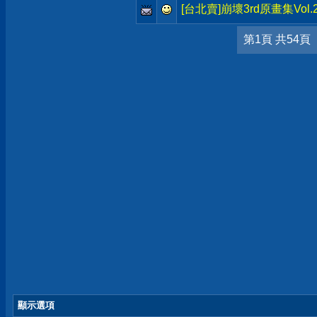
[台北賣]崩壞3rd原畫集Vol
第1頁 共54頁
顯示選項