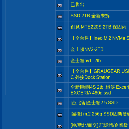
已售出
SSD 2TB 全新未拆
創見 MTE220S 2TB 保固內
【全台售】ineo M.2 NVMe 
金士頓NV2-2TB
金士頓nv1_2tb
【全台售】GRAUGEAR USB3.
C 外接Dock Station
全新巨蟒I4S 2tb ,鎧俠 Exceria
EXCERIA 480g ssd
[台北售]金士頓2.5 SSD
[誠徵] m.2 256g SSD固態硬
[換/新北/面交] 記憶體/企業級 H