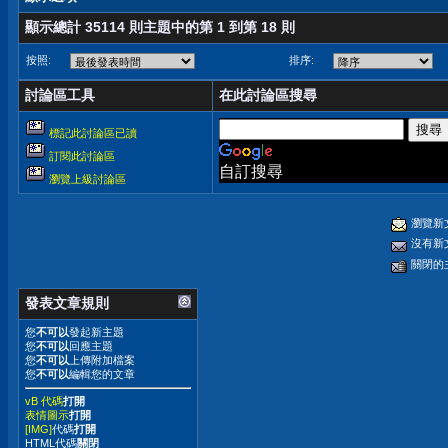
顯示總計 35114 則主題中的第 1 到第 18 則
按照:
排序:
討論區工具
在此討論區搜尋
標記此討論區已讀
訂閱此討論區
自訂搜尋
瀏覽上級討論區
瀏覽新
沒有新
關閉的
發表文章規則
您
不可以
發起新主題
您
不可以
回應主題
您
不可以
上傳附加檔案
您
不可以
編輯您的文章
vB 代碼
打開
表情圖示
打開
[IMG]
代碼
打開
HTML代碼
關閉