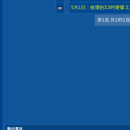
5月1日：收壞的3.5吋硬碟 2.
第1頁 共1951頁
顯示選項