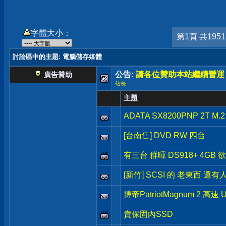
字體大小：
第1頁 共195
討論區中的主題
: 電腦儲存媒體
公告:
請各位贊助本站繼續營運
廣告贊助
站長
主題
ADATA SX8200PNP 2T M.
[台南售] DVD RW 四台
有三台 群暉 DS918+ 4GB 
[新竹] SCSI 的 老東西 還有
博帝PatriotMagnum 2 高速 
賣保固內SSD