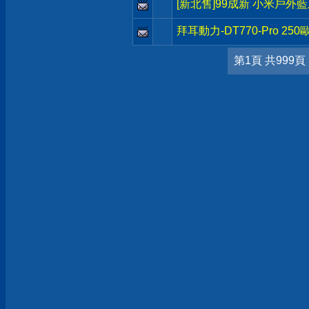
[新北售]99成新 小米戶外藍
拜耳動力-DT770-Pro 2
第1頁 共999頁