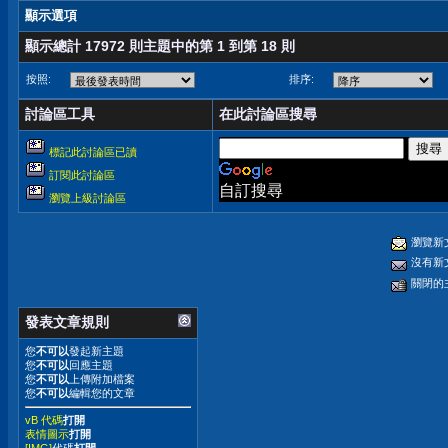
顯示選項
顯示總計 17972 則主題中的第 1 到第 18 則
按照:
排序:
討論區工具
在此討論區搜尋
標記此討論區已讀
訂閱此討論區
自訂搜尋
瀏覽上級討論區
瀏覽新
沒有新
關閉的
發表文章規則
您
不可以
發起新主題
您
不可以
回應主題
您
不可以
上傳附加檔案
您
不可以
編輯您的文章
vB 代碼
打開
表情圖示
打開
[IMG]
代碼
打開