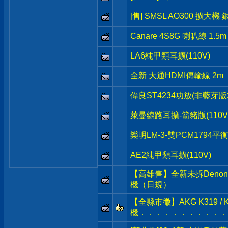
[售] SMSL AO300 擴大機
Canare 4S8G 喇叭線 1.5m
LA6純甲類耳擴(110V)
全新 大通HDMI傳輸線 2m
偉良ST4234功放(非藍芽版本
萊曼線路耳擴-箭豬版(110V
樂明LM-3-雙PCM1794平衡
AE2純甲類耳擴(110V)
【高雄售】全新未拆Denon 
機（日規）
【全縣市徵】AKG K319 / K1
機．．．．．．．．．．．