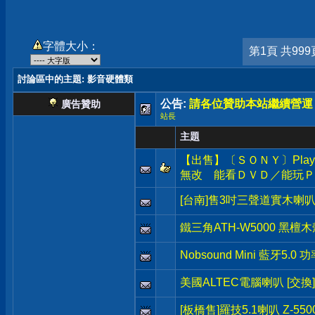
字體大小：
第1頁 共999
討論區中的主題
: 影音硬體類
公告:
請各位贊助本站繼續營運
廣告贊助
站長
主題
【出售】〔ＳＯＮＹ〕PlayS
無改 能看ＤＶＤ／能玩Ｐ
[台南]售3吋三聲道實木
鐵三角ATH-W5000 黑檀
Nobsound Mini 藍牙5.
美國ALTEC電腦喇叭 [交換]
[板橋售]羅技5.1喇叭 Z-55