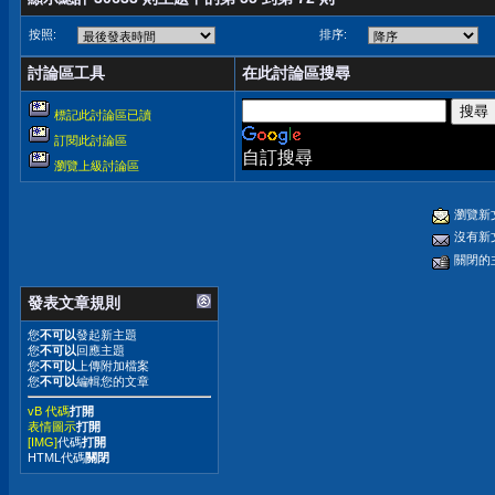
按照:
排序:
討論區工具
在此討論區搜尋
標記此討論區已讀
訂閱此討論區
自訂搜尋
瀏覽上級討論區
瀏覽新
沒有新
關閉的
發表文章規則
您
不可以
發起新主題
您
不可以
回應主題
您
不可以
上傳附加檔案
您
不可以
編輯您的文章
vB 代碼
打開
表情圖示
打開
[IMG]
代碼
打開
HTML代碼
關閉