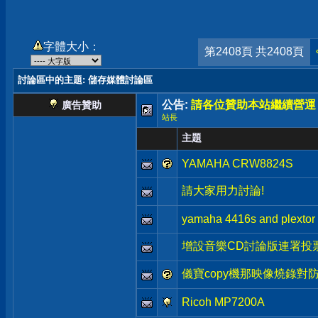
字體大小：
第2408頁 共2408頁
討論區中的主題
: 儲存媒體討論區
公告:
請各位贊助本站繼續營運
廣告贊助
站長
主題
YAMAHA CRW8824S
請大家用力討論!
yamaha 4416s and plextor
增設音樂CD討論版連署投票:
儀寶copy機那映像燒錄對
Ricoh MP7200A