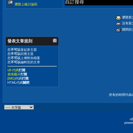
自訂搜尋
瀏覽上級討論區
瀏覽新
沒有新
關閉的
發表文章規則
您
不可以
發起新主題
您
不可以
回應主題
您
不可以
上傳附加檔案
您
不可以
編輯您的文章
vB 代碼
打開
表情圖示
打開
[IMG]
代碼
打開
HTML代碼
關閉
所有的時間均為G
vB
power