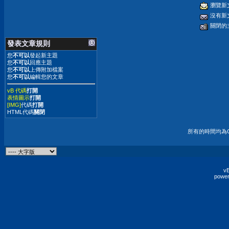
瀏覽新
沒有新
關閉的
發表文章規則
您
不可以
發起新主題
您
不可以
回應主題
您
不可以
上傳附加檔案
您
不可以
編輯您的文章
vB 代碼
打開
表情圖示
打開
[IMG]
代碼
打開
HTML代碼
關閉
所有的時間均為G
vB
power