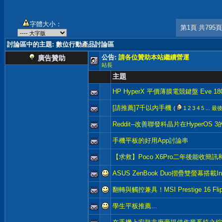
字體大小：
第1頁 共795頁
討論區中的主題
: 數位行動產品討論區
公告:
請各位贊助本站繼續營運
廣告贊助
站長
主題
HP HyperX 平價薄膜電競鍵盤 Eve 18
[請推薦]7千以內手機
(
1
2
3
4
5
...
最
Reddit--改善聯發科晶片在HyperOS
手機平板的好用App討論串
【求救】Poco X6Pro二年後能收簡
ASUS ZenBook Duo摺疊雙螢幕搭載In
翻轉與觸控兼具！MSI Prestige 16 Fli
學生平板推薦...