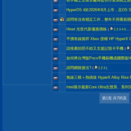
在手機上安裝非廠商提供作業系統之綜
HyperOS 4於2026年8月上市，且OS
請問有沒有穩定工作，整年不用重新開機
Hinet 光世代新優惠價格
(
1
2
3
4
5
...
平價有線搖桿 Xbox 授權 HP HyperX Clut
請推薦拍照不錯又支援記憶卡手機
(
如何將台灣版Poco手機刷機成國際版Hy
請問網路接法?
(
1
2
3
)
無線三模＋熱插拔 HyperX Alloy Rise RG
Intel展示最新Core Ultra生態系、
第1頁 共795頁