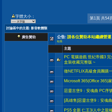
字體大小：
第1頁 共54
討論區中的主題
: 影音軟體類
公告:
請各位贊助本站繼續營運
廣告贊助
站長
主題
PC 電腦遊戲 世紀帝國3 完全版 Ag
盒裝收藏完整版 ~
徵NETFLIX高級會員團購
Microsoft 365(Office 3
惡靈古堡9：安魂曲 PC序
[高雄售]惡靈古堡9：安魂曲
PS5 全新 仁王3/人中之龍