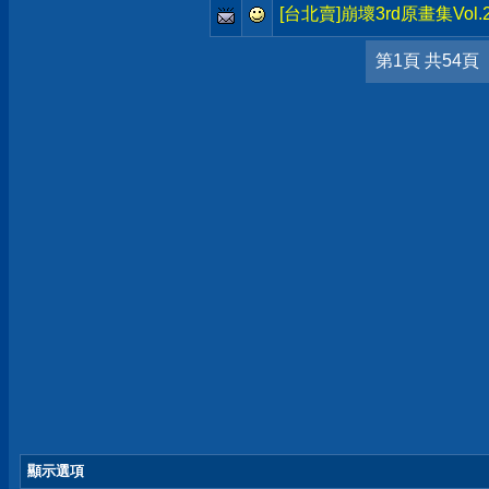
[台北賣]崩壞3rd原畫集Vol
第1頁 共54頁
顯示選項