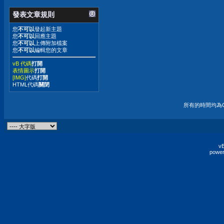
發表文章規則
您
不可以
發起新主題
您
不可以
回應主題
您
不可以
上傳附加檔案
您
不可以
編輯您的文章
vB 代碼
打開
表情圖示
打開
[IMG]
代碼
打開
HTML代碼
關閉
所有的時間均為G
vB
power