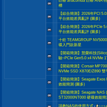
巨蟒 anacomda 巨蟒 ANA
槽
【綜合簡測】2026年PCI 5.0x
平台效能差異亂評 (圖多)
【綜合簡測】2026年PCIe 5.
平台效能差異亂評 (圖多)
十銓 TEAMGROUP NV5000 
碟入門款新星
【開箱簡測】慧榮科技(Silicon 
驗~PCIe Gen5.0 x4 NVMe
【開箱簡測】Corsair MP700 Pr
NVMe SSD X870E/Z890
【開箱簡測】Seagate Exos M
效能簡測 (圖多)
【開箱簡測】Seagate NAS (那嘶
ST32000NT000 硬碟效能簡
請教NAS的使用方式
(
1
2
3
4