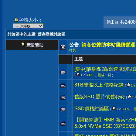
字體大小：
第1頁 共240
討論區中的主題
: 儲存媒體討論區
公告:
請各位贊助本站繼續營運
廣告贊助
站長
主題
[集中]隨身碟 讀/寫速度測試
(
1
2
3
4
5
...
最後一頁
)
8TB硬碟以上 價格紀錄
(
1
2
舊版SSD 照片懷舊@@
(
1
SSD價格討論區
(
1
2
3
4
5
...
【開箱簡測】HMB 新兵~ZHITAI 
5.0x4 NVMe SSD X870E