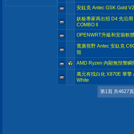
安鈦克 Antec GSK Gold
妖板專家再出招 D4 先沿用 AS
COMBO II
OPENWRT升級和安裝軟
寬廣視野 Antec 安鈦克 C
殼
AMD Ryzen 內顯無預警
萬元有找白化 X870E 華擎 ASR
White
第1頁 共4627頁