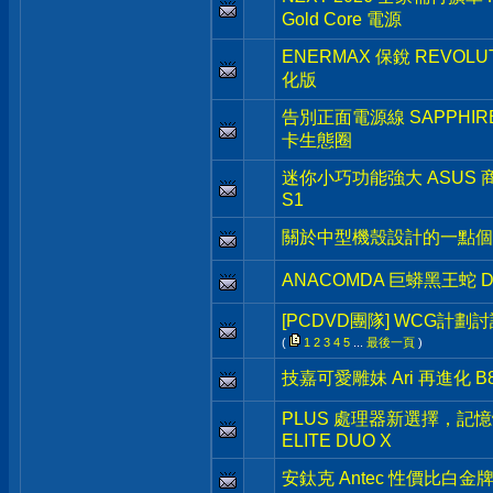
Gold Core 電源
ENERMAX 保銳 REVOLU
化版
告別正面電源線 SAPPHIRE N
卡生態圈
迷你小巧功能強大 ASUS 商用級 
S1
關於中型機殼設計的一點個
ANACOMDA 巨蟒黑王蛇 DD
[PCDVD團隊] WCG計劃
(
1
2
3
4
5
...
最後一頁
)
技嘉可愛雕妹 Ari 再進化 B850
PLUS 處理器新選擇，記憶體
ELITE DUO X
安鈦克 Antec 性價比白金牌新品