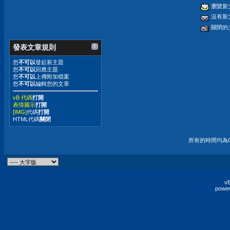
瀏覽新
沒有新
關閉的
發表文章規則
您
不可以
發起新主題
您
不可以
回應主題
您
不可以
上傳附加檔案
您
不可以
編輯您的文章
vB 代碼
打開
表情圖示
打開
[IMG]
代碼
打開
HTML代碼
關閉
所有的時間均為G
vB
power