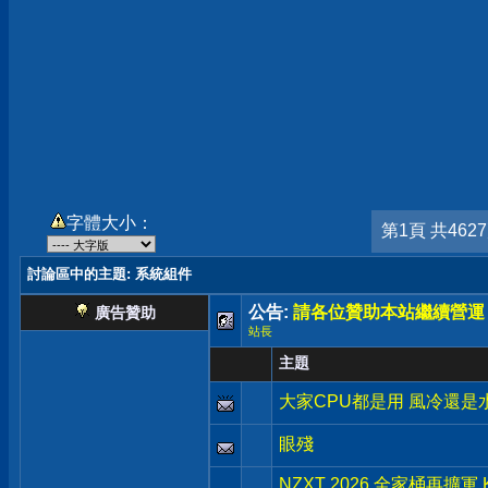
字體大小：
第1頁 共462
討論區中的主題
: 系統組件
公告:
請各位贊助本站繼續營運
廣告贊助
站長
主題
大家CPU都是用 風冷還是
眼殘
NZXT 2026 全家桶再擴軍 K