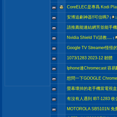
CoreELEC是專爲 Kodi Pl
安博追劇神器!!可信嗎?
(
1
請推薦能連結網芳並能手機
Nvidia Shield TV請教.....
(
Google TV Streamer怪
1073/1283 2023-12 韌體
Iphone連Chromecast 容
想問一下GOOGLE Chrom
螢幕壞掉的老手機當電視盒
有沒有人遇到 IBT-1283
MOTOROLA SB5101N