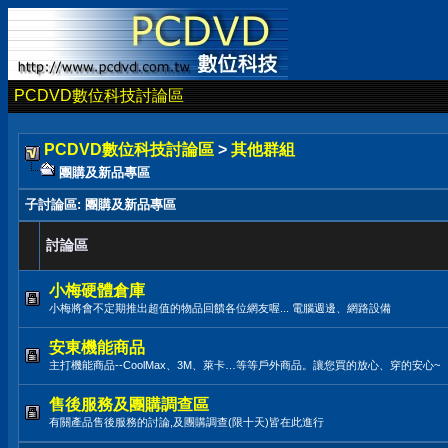
PCDVD數位科技討論區
PCDVD數位科技討論區
>
其他群組
團購及新品專區
子討論區
: 團購及新品專區
討論區
小梅硬體倉庫
小梅將會不定期推出超值的物品回饋各位網友喔... 電腦週邊、網路設備
安東機能商品
主打機能商品--CoolMax、3M、萊卡…等等戶外商品。讓您買的放心、穿的安心~
售後服務及團購調查區
有關產品售後服務的討論,及團購調查(限十天)皆在此進行