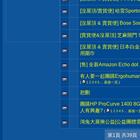
[沒屋頂/賣貨便] 哈雷Sportst
[沒屋頂 & 賣貨便] Bose So
[賣貨便&沒屋頂] 芝麻開門 S
[沒屋頂 & 賣貨便] 日本白
用圍巾
[售] 全新Amazon Echo 
有人要一起團購Ergohum
(
1
2
3
4
5
...
最後一頁
)
恕刪
團購HP ProCurve 1400 8G
人有興趣?
(
1
2
3
4
5
...
最後一
鴻兔大展揪公益[公益團體需
第1頁 共39頁