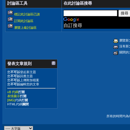
討論區工具
在此討論區搜尋
標記此討論區已讀
訂閱此討論區
自訂搜尋
瀏覽上級討論區
瀏覽新
沒有新
關閉的
發表文章規則
您
不可以
發起新主題
您
不可以
回應主題
您
不可以
上傳附加檔案
您
不可以
編輯您的文章
vB 代碼
打開
表情圖示
打開
[IMG]
代碼
打開
HTML代碼
關閉
所有的時間均為G