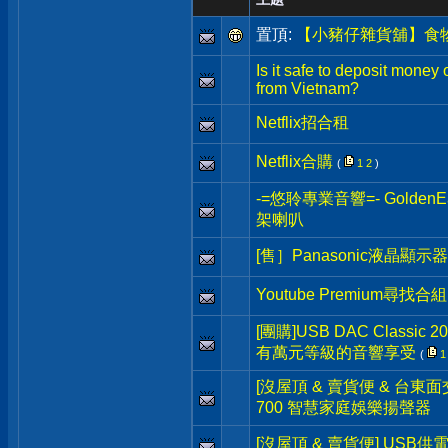
置頂:
【小豬仔雜貨舖】食
Is it safe to deposit money
from Vietnam?
Netflix招合租
Netflix合購
(
1
2
)
-=悠聆專業音響=- Golden
架喇叭
[售］Panasonic液晶顯示
Youtube Premium尋找合組
[團購]USB DAC Classi
有萬元等級的音響享受
(
1
[沒屋頂 & 賣貨便 & 台東面交] 
700 智慧家庭娛樂揚聲器
[沒屋頂 & 賣貨便] USB