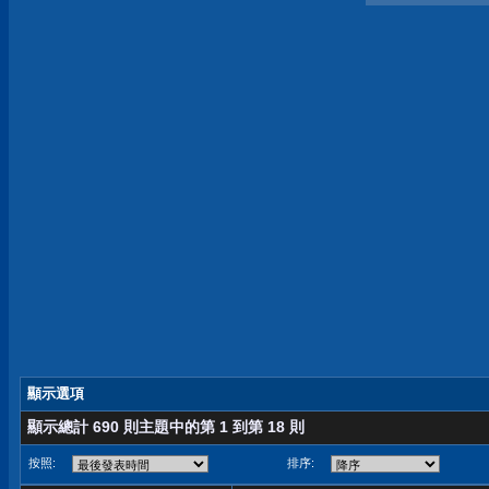
顯示選項
顯示總計 690 則主題中的第 1 到第 18 則
按照:
排序: