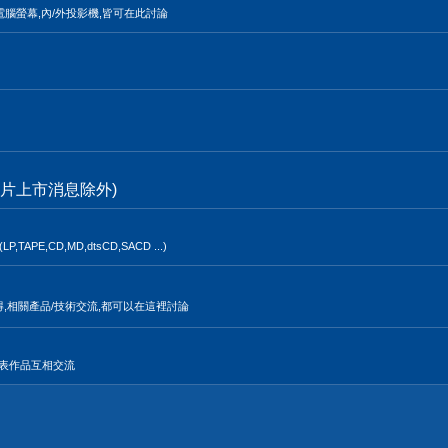
電腦螢幕,內/外投影機,皆可在此討論
片上市消息除外)
,CD,MD,dtsCD,SACD ...)
得,相關產品/技術交流,都可以在這裡討論
發表作品互相交流