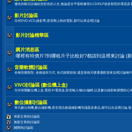
優良的顯示設備給您彩色的人生,無論是全平面映像管/LCD/DLP或各類型的電視及
影片討論區
任何DVD,VCD,錄影帶,甚至剛上映的電影,都可以來這裡討論
影片討論精華區
購片消息區
哪裡有特價片?到哪租片子比較好?都請到這裡來討論 (新
音樂軟體討論區
各種音樂類型, 各種儲存方式, 各式錄製技術,還是發燒天碟通通歡迎來這裡討論呦!!!(LP,TAPE
VIVO討論區 (數位機上盒)
任何有關數位機上盒,電視卡/電視盒,影音輸入/輸出/編輯,以及數位錄影軟硬體的心
數位攝影討論區
舉凡數位相機,數位攝影機,甚至視訊會議攝影機等議題及產品,都可以在這裡討論,
有新文章的討論區
無新文章的討論區
關閉的討論區