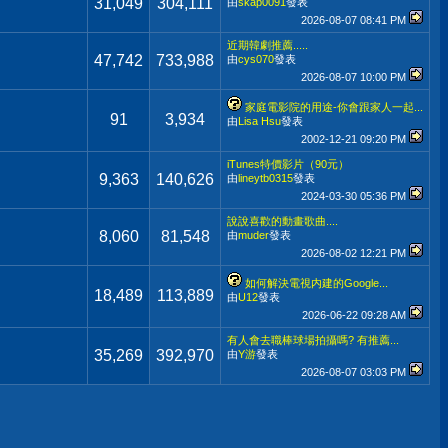
31,049
304,111
由
skap0091
發表
2026-08-07
08:41 PM
近期韓劇推薦.....
47,742
733,988
由
cys070
發表
2026-08-07
10:00 PM
家庭電影院的用途-你會跟家人一起...
91
3,934
由
Lisa Hsu
發表
2002-12-21
09:20 PM
iTunes特價影片（90元）
9,363
140,626
由
lineytb0315
發表
2024-03-30
05:36 PM
說說喜歡的動畫歌曲....
8,060
81,548
由
muder
發表
2026-08-02
12:21 PM
如何解決電視内建的Google...
18,489
113,889
由
U12
發表
2026-06-22
09:28 AM
有人會去職棒球場拍攝嗎? 有推薦...
35,269
392,970
由
Y游
發表
2026-08-07
03:03 PM