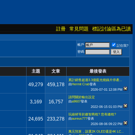
註冊
常見問題
標記討論區為已讀
帳戶
記住我?
密碼
主題
文章
最後發表
累計銷售超過3.3億藍光燒錄片停產...
49,279
459,178
由
Hermit Crab
發表
2026-07-01
12:08 PM
請問關於輸出設定
3,169
16,757
由
a9607
發表
2022-06-15
01:03 PM
玩線材等於繳智商稅? 您有繳稅?
24,695
233,278
由
aureus777
發表
2026-08-06
09:22 PM
萬元預算，該選2K OLED還是4K LC...