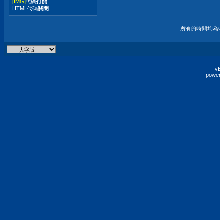
[IMG]
代碼
打開
HTML代碼
關閉
所有的時間均為G
vB
power