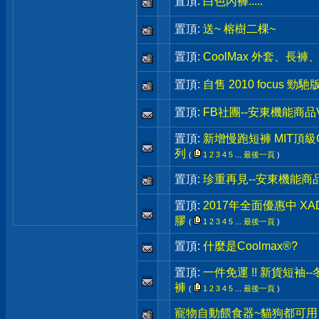
置頂:
白色內褲.....
置頂:
送~ 榕樹二棵~
置頂:
CoolMax 外套、長
置頂:
自售 2010 focus 勁
置頂:
FB社團--安東機能商品
置頂:
新增慢跑短褲 MIT頂級C
列
(
1
2
3
4
5
...
最後一頁
)
置頂:
珍重再見--安東機能商
置頂:
2017年全面優惠中 X
膠
(
1
2
3
4
5
...
最後一頁
)
置頂:
什麼是Coolmax®?
置頂:
一件免運 !! 新貨短袖-
褲
(
1
2
3
4
5
...
最後一頁
)
寵物自動餵食器~貓狗都可用