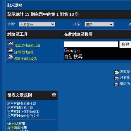
顯示選項
顯示總計 13 則主題中的第 1 到第 13 則
按照:
排序:
來
討論區工具
在此討論區搜尋
標記此討論區已讀
訂閱此討論區
自訂搜尋
瀏覽上級討論區
瀏覽新
沒有新
關閉的
發表文章規則
您
不可以
發起新主題
您
不可以
回應主題
您
不可以
上傳附加檔案
您
不可以
編輯您的文章
vB 代碼
打開
表情圖示
打開