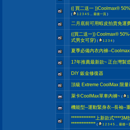
(( 買二送一 ))Coolmax® 
(
1
2
3
4
5
...
最後一頁
)
二月底前可用蝦皮拍賣免運
((買二送一)) Coolmax® 
式男女可穿)
(
1
2
3
4
)
夏季必備內衣內褲--Coolmax
17年推薦最新款~ 正台灣製
DIY 鈑金修復器
頂級 Extreme CoolMax 限
萊卡CoolMax單車內褲~
(
1
機能型--運動緊身衣--長袖-
**************上新款式
**************
(
1
2
3
4
5
...
最後一