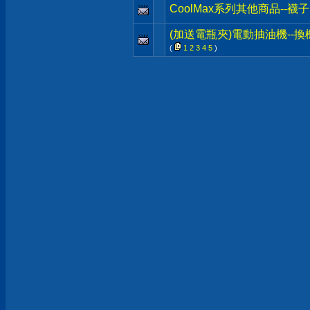
CoolMax系列其他商品--
(加送電瓶夾)電動抽油機--換
(
1
2
3
4
5
)