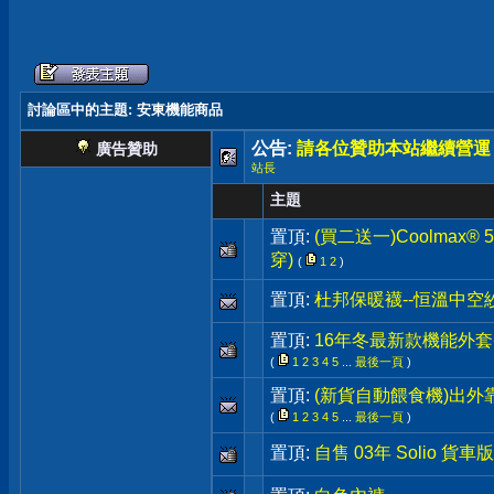
討論區中的主題
: 安東機能商品
公告:
請各位贊助本站繼續營運
廣告贊助
站長
主題
置頂:
(買二送一)Coolmax
穿)
(
1
2
)
置頂:
杜邦保暖襪--恒溫中空
置頂:
16年冬最新款機能外套-
(
1
2
3
4
5
...
最後一頁
)
置頂:
(新貨自動餵食機)出外
(
1
2
3
4
5
...
最後一頁
)
置頂:
自售 03年 Solio 貨車