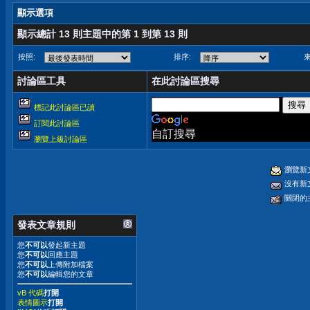
顯示選項
顯示總計 13 則主題中的第 1 到第 13 則
按照:
排序:
來
討論區工具
在此討論區搜尋
標記此討論區已讀
訂閱此討論區
自訂搜尋
瀏覽上級討論區
瀏覽新
沒有新
關閉的
發表文章規則
您
不可以
發起新主題
您
不可以
回應主題
您
不可以
上傳附加檔案
您
不可以
編輯您的文章
vB 代碼
打開
表情圖示
打開