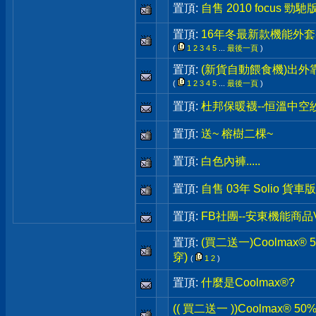
置頂:
自售 2010 focus 勁
置頂:
16年冬最新款機能外套-
(
1
2
3
4
5
...
最後一頁
)
置頂:
(新貨自動餵食機)出外
(
1
2
3
4
5
...
最後一頁
)
置頂:
杜邦保暖襪--恒溫中空
置頂:
送~ 榕樹二棵~
置頂:
白色內褲.....
置頂:
自售 03年 Solio 貨車
置頂:
FB社團--安東機能商品
置頂:
(買二送一)Coolmax
穿)
(
1
2
)
置頂:
什麼是Coolmax®?
(( 買二送一 ))Coolmax® 