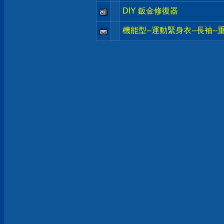
DIY 鈑金修復器
機能型--運動緊身衣--長袖-