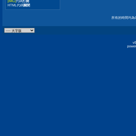
[IMG]
代碼
打開
HTML代碼
關閉
所有的時間均為G
vB
power