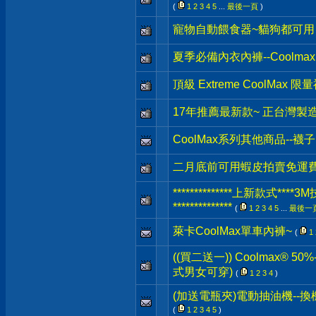
(
1
2
3
4
5
...
最後一頁
)
寵物自動餵食器~貓狗都可用
夏季必備內衣內褲--Coolmax
頂級 Extreme CoolMax 限
17年推薦最新款~ 正台灣製
CoolMax系列其他商品--
二月底前可用蝦皮拍賣免運
**************上新款式
**************
(
1
2
3
4
5
...
最後一
萊卡CoolMax單車內褲~
(
1
((買二送一)) Coolmax® 
式男女可穿)
(
1
2
3
4
)
(加送電瓶夾)電動抽油機--換
(
1
2
3
4
5
)