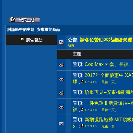
討論區中的主題
: 安東機能商品
公告:
請各位贊助本站繼續營運
廣告贊助
站長
主題
置頂:
CoolMax 外套、長
置頂:
2017年全面優惠中 X
膠
(
1
2
3
4
5
...
最後一頁
)
置頂:
珍重再見--安東機能商
置頂:
一件免運 !! 新貨短袖-
褲
(
1
2
3
4
5
...
最後一頁
)
置頂:
新增慢跑短褲 MIT頂級C
列
(
1
2
3
4
5
...
最後一頁
)