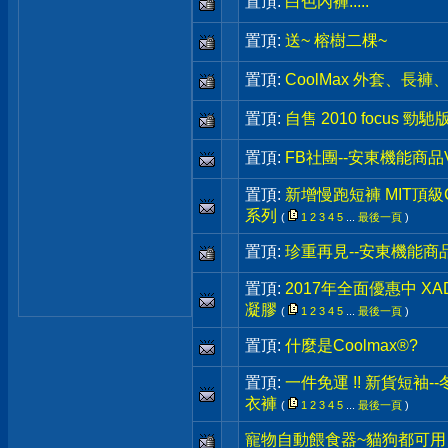
置頂:
白色內褲.....
置頂:
送~ 榕樹二棵~
置頂:
CoolMax 外套、長
置頂:
自售 2010 focus 勁
置頂:
FB社團--安東機能商品
置頂:
新增慢跑短褲 MIT頂級Co
系列
(
1
2
3
4
5
...
最後一頁
)
置頂:
珍重再見--安東機能商
置頂:
2017年全面優惠中 X
凝膠
(
1
2
3
4
5
...
最後一頁
)
置頂:
什麼是Coolmax®?
置頂:
一件免運 !! 新貨短袖-
衣褲
(
1
2
3
4
5
...
最後一頁
)
寵物自動餵食器~貓狗都可用