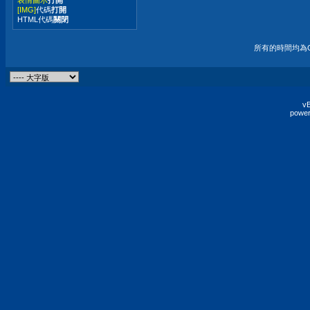
[IMG]
代碼
打開
HTML代碼
關閉
所有的時間均為G
vB
power