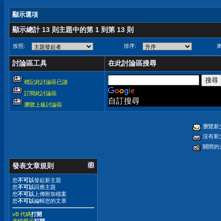
顯示選項
顯示總計 13 則主題中的第 1 到第 13 則
按照:
排序:
來
討論區工具
在此討論區搜尋
標記此討論區已讀
訂閱此討論區
自訂搜尋
瀏覽上級討論區
瀏覽新
沒有新
關閉的
發表文章規則
您
不可以
發起新主題
您
不可以
回應主題
您
不可以
上傳附加檔案
您
不可以
編輯您的文章
vB 代碼
打開
表情圖示
打開