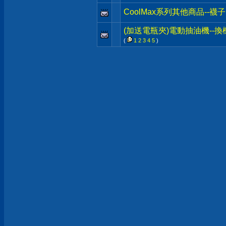
CoolMax系列其他商品--
(加送電瓶夾)電動抽油機--換
(
1
2
3
4
5
)