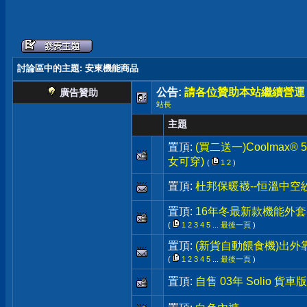
討論區中的主題
: 安東機能商品
公告:
請各位贊助本站繼續營運
廣告贊助
站長
主題
置頂:
(買二送一)Coolmax®
女可穿)
(
1
2
)
置頂:
杜邦保暖襪--恒溫中空
置頂:
16年冬最新款機能外套-
(
1
2
3
4
5
...
最後一頁
)
置頂:
(新貨自動餵食機)出外
(
1
2
3
4
5
...
最後一頁
)
置頂:
自售 03年 Solio 貨車