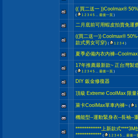
(( 買二送一 ))Coolmax® 
(
1
2
3
4
5
...
最後一頁
)
二月底前可用蝦皮拍賣免運
((買二送一)) Coolmax® 5
款式男女可穿)
(
1
2
3
4
)
夏季必備內衣內褲--Coolmax
17年推薦最新款~ 正台灣製
(
1
2
3
4
5
...
最後一頁
)
DIY 鈑金修復器
頂級 Extreme CoolMax 限
萊卡CoolMax單車內褲~
(
1
機能型--運動緊身衣--長袖-
**************上新款式
**************
(
1
2
3
4
5
...
最後一