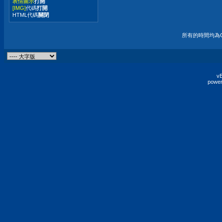
表情圖示
打開
[IMG]
代碼
打開
HTML代碼
關閉
所有的時間均為G
vB
power