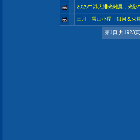
2025中港大排光雕展．光
三月：雪山小屋．銀河＆火
第1頁 共1923頁