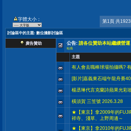
字體大小：
第1頁 共192
討論區中的主題
: 數位攝影討論區
公告:
請各位贊助本站繼續營運
廣告贊助
站長
主題
有人會去職棒球場拍攝嗎? 
[影片]嘉義東石端午龍舟賽4
楊丞琳代言克蘭詩蘋果光彩
橫須賀 三笠號 2026.3.28
★【東京】拿2009年的FUJIF
祥寺、淺草、上野周邊～
★【東京】拿2010年的FUJIF