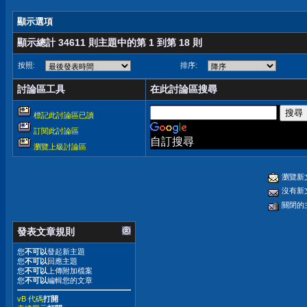
顯示選項
顯示總計 34611 則主題中的第 1 到第 18 則
按照:
排序:
討論區工具
在此討論區搜尋
標記此討論區已讀
訂閱此討論區
自訂搜尋
瀏覽上級討論區
瀏覽新
沒有新
關閉的
發表文章規則
您
不可以
發起新主題
您
不可以
回應主題
您
不可以
上傳附加檔案
您
不可以
編輯您的文章
vB 代碼
打開