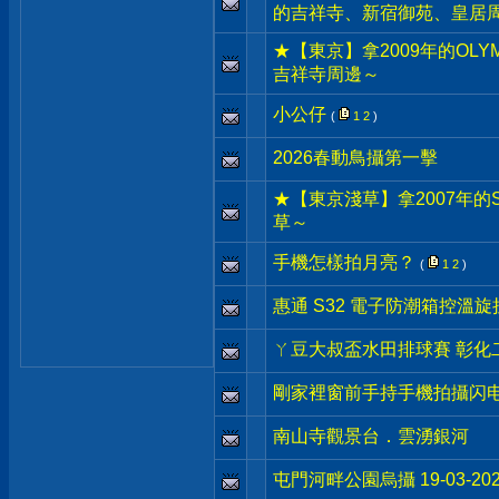
的吉祥寺、新宿御苑、皇居
★【東京】拿2009年的OLYM
吉祥寺周邊～
小公仔
(
1
2
)
2026春動鳥攝第一擊
★【東京淺草】拿2007年的S
草～
手機怎樣拍月亮？
(
1
2
)
惠通 S32 電子防潮箱控溫
ㄚ豆大叔盃水田排球賽 彰化二林 
剛家裡窗前手持手機拍攝闪电
南山寺觀景台．雲湧銀河
屯門河畔公園烏攝 19-03-202