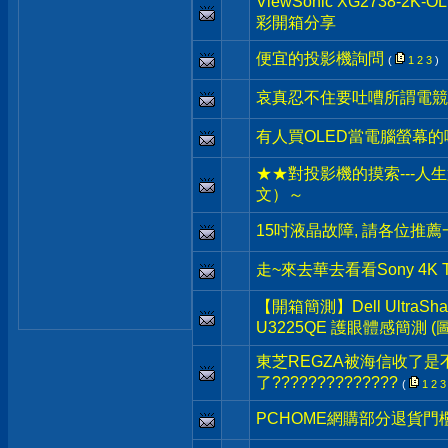
ViewSonic XG2738-
彩開箱分享
便宜的投影機詢問
(
1
2
3
)
哀真忍不住要吐嘈所謂電競螢
有人買OLED當電腦螢幕的
★★對投影機的摸索---人生第
文）～
15吋液晶故障, 請各位推薦
走~來去華去看看Sony 4K 
【開箱簡測】Dell UltraSharp
U3225QE 護眼體感簡測 (
東芝REGZA被海信收了是
了??????????????
(
1
2
3
PCHOME網購部分退貨門