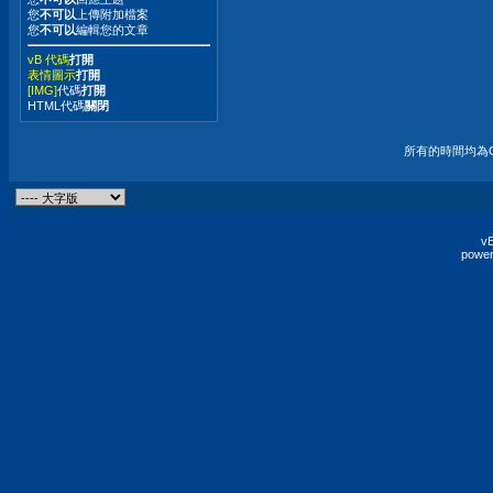
您
不可以
上傳附加檔案
您
不可以
編輯您的文章
vB 代碼
打開
表情圖示
打開
[IMG]
代碼
打開
HTML代碼
關閉
所有的時間均為G
vB
power