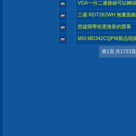
VGA一分二連接線可以轉
三菱 RDT262WH 無畫面
想趁開學前更換新的螢幕
MSI MD342CQPW新品瑕
第1頁 共1723頁