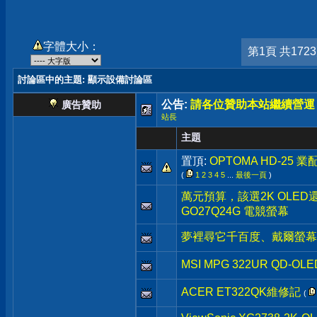
字體大小：
第1頁 共172
討論區中的主題
: 顯示設備討論區
公告:
請各位贊助本站繼續營運
廣告贊助
站長
主題
置頂:
OPTOMA HD-25 
(
1
2
3
4
5
...
最後一頁
)
萬元預算，該選2K OLED還是
GO27Q24G 電競螢幕
夢裡尋它千百度、戴爾螢幕
MSI MPG 322UR QD-OLE
ACER ET322QK維修記
(